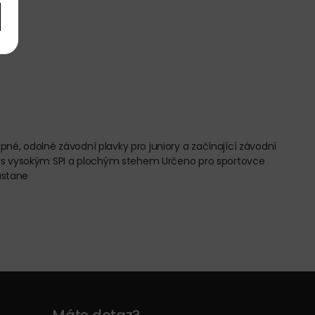
é, odolné závodní plavky pro juniory a začínající závodní
vy s vysokým SPI a plochým stehem Určeno pro sportovce
astane