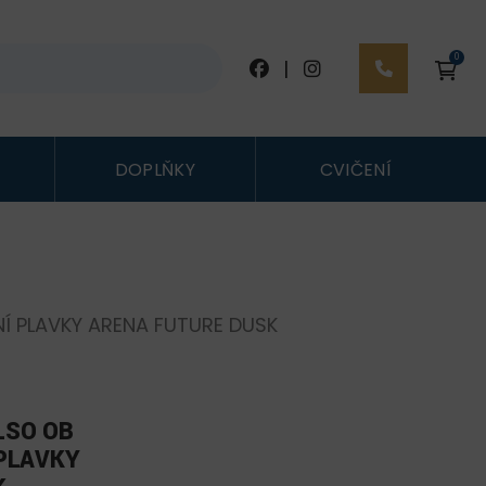
0
|
DOPLŇKY
CVIČENÍ
Í PLAVKY ARENA FUTURE DUSK
LSO OB
PLAVKY