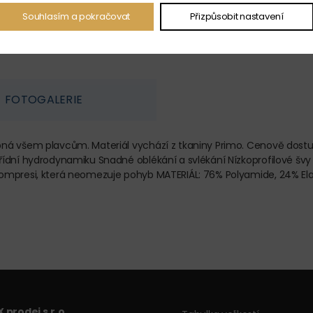
Souhlasím a pokračovat
Přizpůsobit nastavení
FOTOGALERIE
ná všem plavcům. Materiál vychází z tkaniny Primo. Cenově dostupn
řídní hydrodynamiku Snadné oblékání a svlékání Nízkoprofilové š
kompresi, která neomezuje pohyb MATERIÁL: 76% Polyamide, 24% El
 prodej s.r.o.