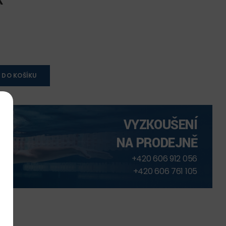
K
 DO KOŠÍKU
VYZKOUŠENÍ
NA PRODEJNĚ
+420 606 912 056
+420 606 761 105