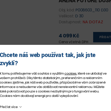
ARENA FUTURE DUS
Obj. kód:
P008603_110 D30
Velikost:
D 30
Dostupnost:
NA DOTAZ
4 099 Kč
PŘIDAT
Cena včetně DPH
Chcete náš web používat tak, jak jste
zvyklí?
K tomu potřebujeme váš souhlas s využitím
cookies
, které se ukládají ve
vašem prohlížeči. Díky těmto statistickým, preferenčním a reklamním
cookies zjistíme, jak náš web používáte, přizpůsobíme vám zobrazené
informace a nebudeme vás obtěžovat nerelevantní reklamou. Můžete
také pokračovat pouze s cookies nezbytnými pro fungování webu.
Cookies nám dodávají energii pro další vylepšování.
Přečíst více