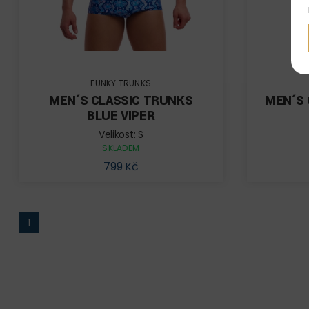
FUNKY TRUNKS
MEN´S CLASSIC TRUNKS
MEN´S 
BLUE VIPER
Velikost: S
SKLADEM
799 Kč
1