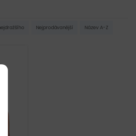
ejdražšího
Nejprodávanější
Název A-Z