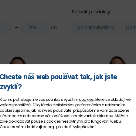
Seřadit produkty
Kč
Od nejlevnějšího
Od n
—
Chcete náš web používat tak, jak jste
zvyklí?
K tomu potřebujeme váš souhlas s využitím
cookies
, které se ukládají ve
vašem prohlížeči. Díky těmto statistickým, preferenčním a reklamním
cookies zjistíme, jak náš web používáte, přizpůsobíme vám zobrazené
informace a nebudeme vás obtěžovat nerelevantní reklamou. Můžete
také pokračovat pouze s cookies nezbytnými pro fungování webu.
Cookies nám dodávají energii pro další vylepšování.