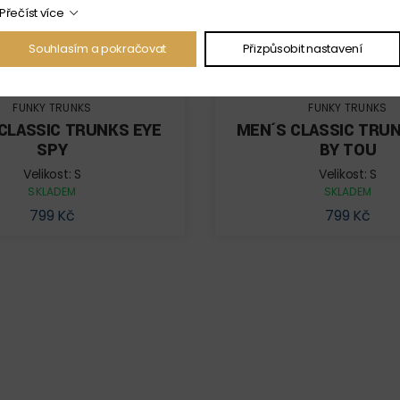
Přečíst více
Souhlasím a pokračovat
Přizpůsobit nastavení
FUNKY TRUNKS
FUNKY TRUNKS
CLASSIC TRUNKS EYE
MEN´S CLASSIC TRU
SPY
BY TOU
Velikost: S
Velikost: S
SKLADEM
SKLADEM
799 Kč
799 Kč