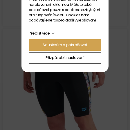
nerelevantní reklamou. Můžete také
Velikost: 4
pokračovat pouze s cookies nezbytnými
SKLADEM
pro fungování webu. Cookies nám
1 299 Kč
dodávají energii pro další vylepšování.
Přečíst více
Souhlasím a pokračovat
Přizpůsobit nastavení