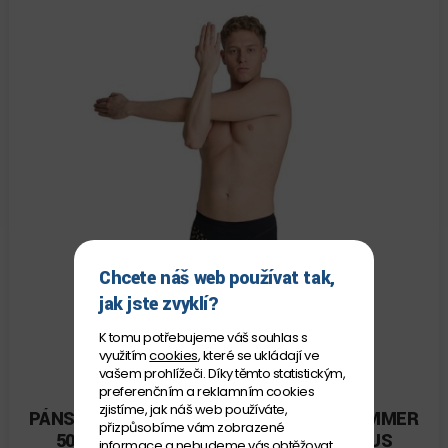
Chcete náš web používat tak,
jak jste zvyklí?
K tomu potřebujeme váš souhlas s
využitím
cookies
, které se ukládají ve
vašem prohlížeči. Díky těmto statistickým,
preferenčním a reklamním cookies
ARENA
zjistíme, jak náš web používáte,
PÁNSKÉ PLAVKY ARENA MEN'S SWIM JAMMER
přizpůsobíme vám zobrazené
50TH ANNIVERSARY SI - BRUNO FRATUS
informace a nebudeme vás obtěžovat