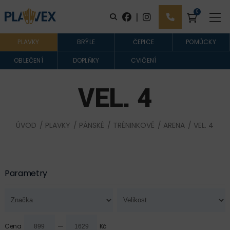
0
|
PLAVKY
BRÝLE
ČEPICE
POMŮCKY
OBLEČENÍ
DOPLŇKY
CVIČENÍ
VEL. 4
ÚVOD
/
PLAVKY
/
PÁNSKÉ
/
TRÉNINKOVÉ
/
ARENA
/ VEL. 4
Parametry
—
Cena
Kč