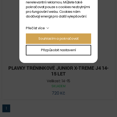
nerelevantní reklamou. Můžete také
pokračovat pouze s cookies nezbytnými
pro fungování webu. Cookies nám
dodávají energii pro další vylepšování.
Přečíst více
Souhlasím a pokračovat
Přizpůsobit nastavení
MADWAVE
PLAVKY TRÉNINKOVÉ JUNIOR X-TREME J4 14-
15 LET
Velikost: 14-15
SKLADEM
720 Kč
1