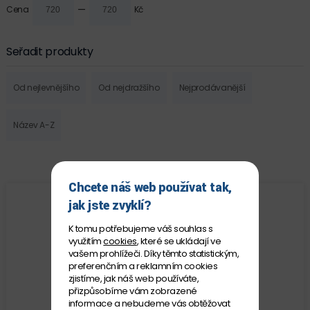
—
Cena
Kč
Seřadit produkty
Od nejlevnějšího
Od nejdražšího
Nejprodávanější
Název A-Z
Chcete náš web používat tak,
jak jste zvyklí?
K tomu potřebujeme váš souhlas s
využitím
cookies
, které se ukládají ve
vašem prohlížeči. Díky těmto statistickým,
preferenčním a reklamním cookies
zjistíme, jak náš web používáte,
přizpůsobíme vám zobrazené
informace a nebudeme vás obtěžovat