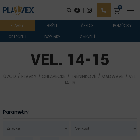
0
|
PLAVKY
BRÝLE
ČEPICE
POMŮCKY
OBLEČENÍ
DOPLŇKY
CVIČENÍ
VEL. 14-15
ÚVOD
/
PLAVKY
/
CHLAPECKÉ
/
TRÉNINKOVÉ
/
MADWAVE
/ VEL.
14-15
Parametry