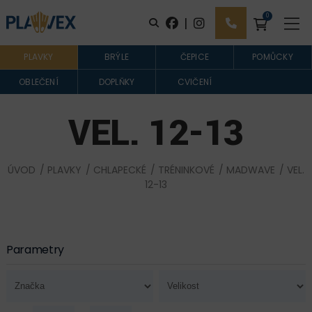
0
|
PLAVKY
BRÝLE
ČEPICE
POMŮCKY
OBLEČENÍ
DOPLŇKY
CVIČENÍ
VEL. 12-13
ÚVOD
/
PLAVKY
/
CHLAPECKÉ
/
TRÉNINKOVÉ
/
MADWAVE
/ VEL.
12-13
Parametry