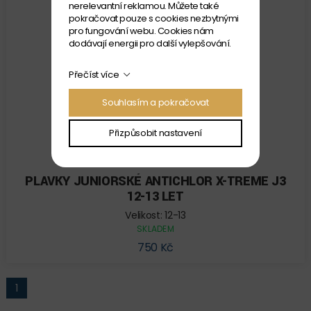
nerelevantní reklamou. Můžete také
pokračovat pouze s cookies nezbytnými
pro fungování webu. Cookies nám
dodávají energii pro další vylepšování.
Přečíst více
Souhlasím a pokračovat
Přizpůsobit nastavení
MADWAVE
PLAVKY JUNIORSKÉ ANTICHLOR X-TREME J3
12-13 LET
Velikost: 12-13
SKLADEM
750 Kč
1