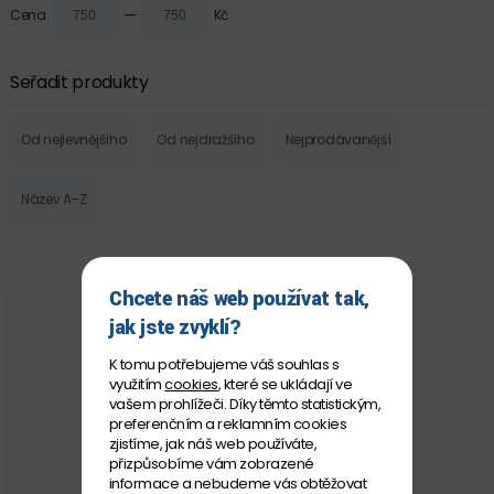
—
Cena
Kč
Seřadit produkty
Od nejlevnějšího
Od nejdražšího
Nejprodávanější
Název A-Z
Chcete náš web používat tak,
jak jste zvyklí?
K tomu potřebujeme váš souhlas s
využitím
cookies
, které se ukládají ve
vašem prohlížeči. Díky těmto statistickým,
preferenčním a reklamním cookies
zjistíme, jak náš web používáte,
přizpůsobíme vám zobrazené
informace a nebudeme vás obtěžovat