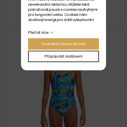
nerelevantní reklamou. Můžete také
Velikost: 8
pokračovat pouze s cookies nezbytnými
SKLADEM
pro fungování webu. Cookies nám
979 Kč
dodávají energii pro další vylepšování.
Přečíst více
Souhlasím a pokračovat
Přizpůsobit nastavení