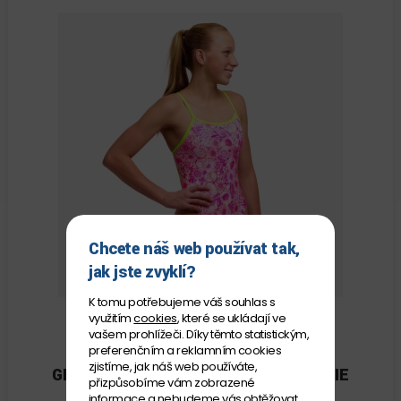
Chcete náš web používat tak,
jak jste zvyklí?
K tomu potřebujeme váš souhlas s
využitím
cookies
, které se ukládají ve
vašem prohlížeči. Díky těmto statistickým,
preferenčním a reklamním cookies
FUNKY TRUNKS
zjistíme, jak náš web používáte,
GIRL'S SINGLE STRAP ONE PIECE ROSIE
přizpůsobíme vám zobrazené
CHEEKY
informace a nebudeme vás obtěžovat