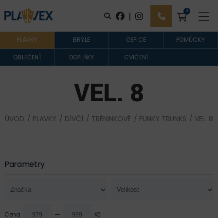
0
|
PLAVKY
BRÝLE
ČEPICE
POMŮCKY
OBLEČENÍ
DOPLŇKY
CVIČENÍ
VEL. 8
ÚVOD
/
PLAVKY
/
DÍVČÍ
/
TRÉNINKOVÉ
/
FUNKY TRUNKS
/ VEL. 8
Parametry
—
Cena
Kč