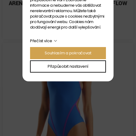
ARENA SOLID SW.DOUBLE CROSS HYPERFLOW
informace a nebudeme vás obtěžovat
MODRO FIALOVÉ
nerelevantní reklamou. Můžete také
pokračovat pouze s cookies nezbytnými
Velikost: D 34
pro fungování webu. Cookies nám
SKLADEM
dodávají energii pro další vylepšování.
1 749 Kč
Přečíst více
Souhlasím a pokračovat
Přizpůsobit nastavení