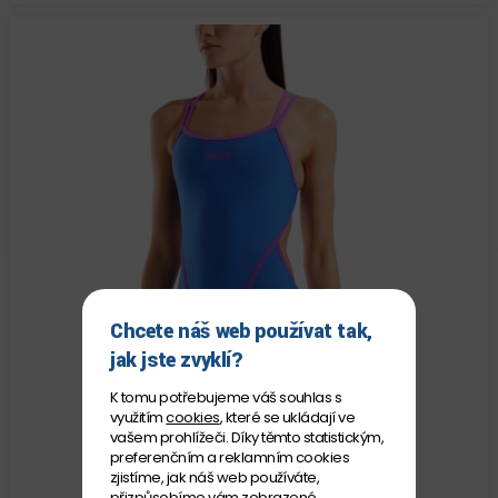
Chcete náš web používat tak,
jak jste zvyklí?
K tomu potřebujeme váš souhlas s
využitím
cookies
, které se ukládají ve
vašem prohlížeči. Díky těmto statistickým,
NOVINKA
preferenčním a reklamním cookies
zjistíme, jak náš web používáte,
ARENA
přizpůsobíme vám zobrazené