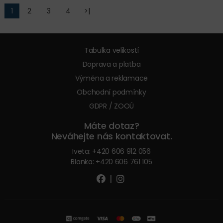
1
2
3
4
>|
Tabulka velikostí
Doprava a platba
Výměna a reklamace
Obchodní podmínky
GDPR / ZOOÚ
Máte dotaz?
Neváhejte nás kontaktovat.
Iveta:
+420 606 912 056
Blanka:
+420 606 761 105
|