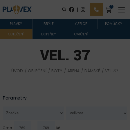
0
|
PLAVKY
BRÝLE
ČEPICE
POMŮCKY
OBLEČENÍ
DOPLŇKY
CVIČENÍ
VEL. 37
ÚVOD
/
OBLEČENÍ
/
BOTY
/
ARENA
/
DÁMSKÉ
/ VEL. 37
Parametry
—
Cena
Kč