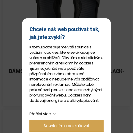
Chcete náš web používat tak,
jak jste zvyklí?
K tomu potřebujeme váš souhlas s
využitím
cookies
, které se ukládají ve
vašem prohlížeči. Díky těmto statistickým,
preferenčním a reklamním cookies
ARENA
zjistíme, jak náš web používáte,
DÁMSKÉ BAZÉNOVÉ BOTY ARENA NINA BLACK-
přizpůsobíme vám zobrazené
GREY
informace a nebudeme vás obtěžovat
nerelevantní reklamou. Můžete také
Velikost: 37
pokračovat pouze s cookies nezbytnými
SKLADEM
pro fungování webu. Cookies nám
769 Kč
dodávají energii pro další vylepšování.
Přečíst více
Souhlasím a pokračovat