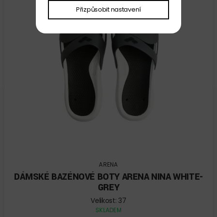
Přizpůsobit nastavení
ARENA
DÁMSKÉ BAZÉNOVÉ BOTY ARENA NINA WHITE-
GREY
Velikost: 37
SKLADEM