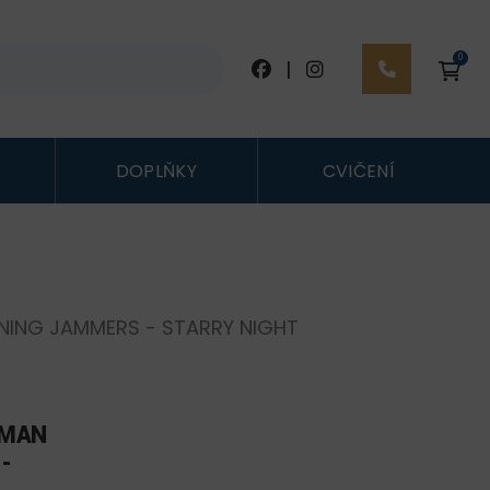
0
|
DOPLŇKY
CVIČENÍ
INING JAMMERS - STARRY NIGHT
IMAN
-