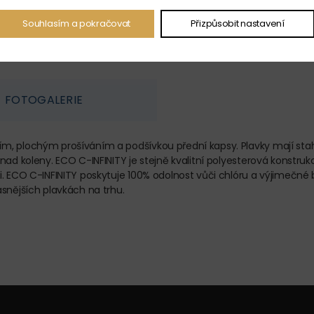
Souhlasím a pokračovat
Přizpůsobit nastavení
FOTOGALERIE
, plochým prošíváním a podšívkou přední kapsy. Plavky mají stahov
d koleny. ECO C-INFINITY je stejně kvalitní polyesterová konstrukce,
i. ECO C-INFINITY poskytuje 100% odolnost vůči chlóru a výjimečné
snějších plavkách na trhu.