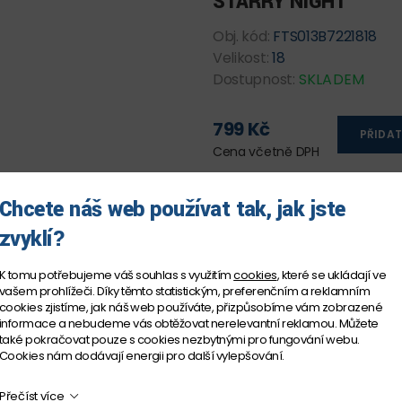
STARRY NIGHT
Obj. kód:
FTS013B7221818
Velikost:
18
Dostupnost:
SKLADEM
799 Kč
PŘIDAT
Cena včetně DPH
Chcete náš web používat tak, jak jste
zvyklí?
K tomu potřebujeme váš souhlas s využitím
cookies
, které se ukládají ve
vašem prohlížeči. Díky těmto statistickým, preferenčním a reklamním
cookies zjistíme, jak náš web používáte, přizpůsobíme vám zobrazené
informace a nebudeme vás obtěžovat nerelevantní reklamou. Můžete
také pokračovat pouze s cookies nezbytnými pro fungování webu.
Cookies nám dodávají energii pro další vylepšování.
Přečíst více