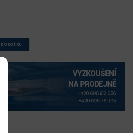
 DO KOŠÍKU
VYZKOUŠENÍ
NA PRODEJNĚ
+420 606 912 056
+420 606 761 105