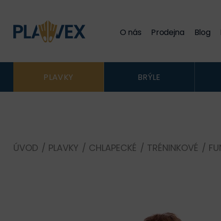
O nás
Prodejna
Blog
PLAVKY
BRÝLE
ÚVOD
/
PLAVKY
/
CHLAPECKÉ
/
TRÉNINKOVÉ
/
FU