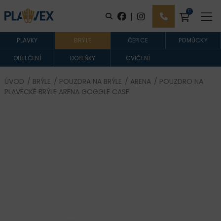
0
|
PLAVKY
BRÝLE
ČEPICE
POMŮCKY
OBLEČENÍ
DOPLŇKY
CVIČENÍ
ÚVOD
/
BRÝLE
/
POUZDRA NA BRÝLE
/
ARENA
/ POUZDRO NA
PLAVECKÉ BRÝLE ARENA GOGGLE CASE