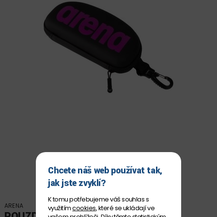
Chcete náš web používat tak,
jak jste zvyklí?
K tomu potřebujeme váš souhlas s
ARENA
využitím
cookies
, které se ukládají ve
POUZDRO NA PLAVECKÉ
vašem prohlížeči. Díky těmto statistickým,