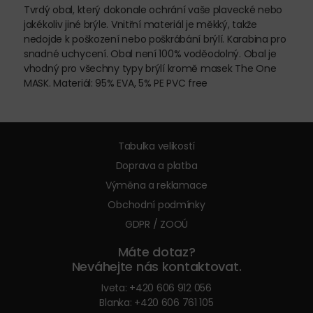
Tvrdý obal, který dokonale ochrání vaše plavecké nebo
jakékoliv jiné brýle. Vnitřní materiál je měkký, takže
nedojde k poškození nebo poškrábání brýlí. Karabina pro
snadné uchycení. Obal není 100% voděodolný. Obal je
vhodný pro všechny typy brýlí kromě masek The One
MASK. Materiál: 95% EVA, 5% PE PVC free
Tabulka velikostí
Doprava a platba
Výměna a reklamace
Obchodní podmínky
GDPR / ZOOÚ
Máte dotaz?
Neváhejte nás kontaktovat.
Iveta:
+420 606 912 056
Blanka:
+420 606 761 105