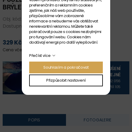
preferenčním a reklamním cookies
BRÝLE ARENA GOGGLE CASE
zjistíme, jak náš web používáte,
přizpůsobíme vám zobrazené
Obj. kód:
1E048_102
informace a nebudeme vás obtěžovat
Dostupnost:
SKLADEM
nerelevantní reklamou. Můžete také
pokračovat pouze s cookies nezbytnými
pro fungování webu. Cookies nám
329 Kč
dodávají energii pro další vylepšování.
PŘIDAT DO KOŠÍKU
Cena včetně DPH
Přečíst více
Souhlasím a pokračovat
VYZKOUŠENÍ
NA PRODEJNĚ
Přizpůsobit nastavení
+420 606 912 056
+420 606 761 105
POPIS
FOTOGALERIE