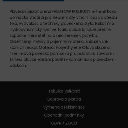
Plavecký piškot arena FREEFLOW PULLBUOY je tréninková
pomůcka vhodná pro zlepšení síly v horní části a středu
těla, vytrvalosti a techniky plaveckého stylu. Piškot má
hydrodynamický tvar ve tvaru číslice 8, takže přesně
zapadne mezi stehna a neomezuje v pohybu.
Odlehčený, měkký a příjemný materiál snižuje vznik
kožních reakcí. Materiál: Polyethylene Cílová skupina:
Tréninková plavecká pomůcka pro pokročilé, závodní i
fitness plavce. Ideální použití v kombinaci s plaveckými
packami.
Tabulka velikostí
Doprava a platba
Výměna a reklamace
Obchodní podmínky
GDPR / ZOOÚ