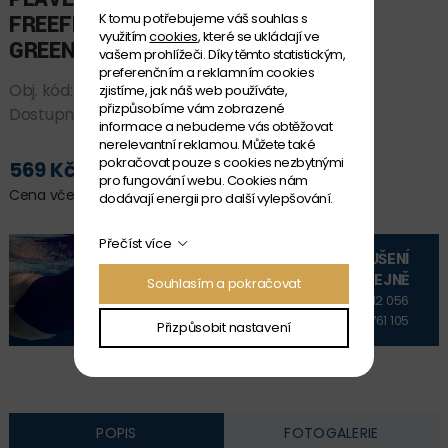
K tomu potřebujeme váš souhlas s
FREEFLOW PULLBUOY II
využitím
cookies
, které se ukládají ve
GREEN
vašem prohlížeči. Díky těmto statistickým,
preferenčním a reklamním cookies
Obj. kód:
006835_130
zjistíme, jak náš web používáte,
přizpůsobíme vám zobrazené
Dostupnost:
SKLADEM
informace a nebudeme vás obtěžovat
nerelevantní reklamou. Můžete také
pokračovat pouze s cookies nezbytnými
569 Kč
PŘIDAT DO KOŠÍKU
pro fungování webu. Cookies nám
Cena včetně DPH
dodávají energii pro další vylepšování.
Přečíst více
VYZKOUŠENÍ
NA PRODEJNĚ
Souhlasím a pokračovat
+420 606 912 056
+420 606 761 105
Přizpůsobit nastavení
POPIS
FOTOGALERIE