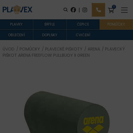
0
|
PLAVKY
BRÝLE
ČEPICE
POMŮCKY
OBLEČENÍ
DOPLŇKY
CVIČENÍ
ÚVOD
/
POMŮCKY
/
PLAVECKÉ PIŠKOTY
/
ARENA
/ PLAVECKÝ
PIŠKOT ARENA FREEFLOW PULLBUOY II GREEN