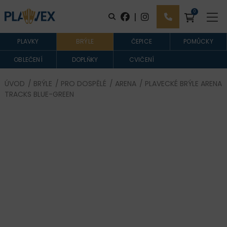
0
|
PLAVKY
BRÝLE
ČEPICE
POMŮCKY
OBLEČENÍ
DOPLŇKY
CVIČENÍ
ÚVOD
/
BRÝLE
/
PRO DOSPĚLÉ
/
ARENA
/ PLAVECKÉ BRÝLE ARENA
TRACKS BLUE-GREEN