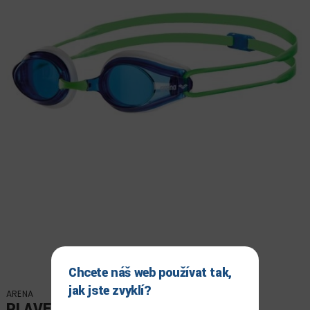
Chcete náš web používat tak,
jak jste zvyklí?
ARENA
PLAVECKÉ BRÝLE ARENA