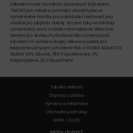
Základní model závodních plaveckých brýlí arena
TRACKS pro mladé a začínající závodní plavce.
Vyměnitelné nosníky pro individuální nastavení jsou
vhodné pro jakýkoliv obličej. Vhodné taky na tréninky.
vyměnitelný nosní můstek minimalistické silikonové
těsnění pro skvělou hydrodynamiku ochrana proti
zamlžení UV ochrana dvojitý silikonový pásek pro
bezpečné uchycení schválené FINA a WORLD AQUATICS
Složení: 60% Silicone, 35% Polycarbonate, 3%
Polypropylene, 2% Polyurethane
Tabulka velikostí
Doprava a platba
Výměna a reklamace
Obchodní podmínky
GDPR / ZOOÚ
Máte dotaz?