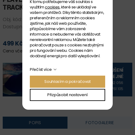
K tomu potřebujeme váš souhlas s
TRACKS BLUE-GREEN
využitím
cookies
, které se ukládají ve
vašem prohlížeči. Díky těmto statistickým,
preferenčním a reklamním cookies
Obj. kód:
92341_67
zjistíme, jak náš web používáte,
Dostupnost:
NA DOTAZ
přizpůsobíme vám zobrazené
informace a nebudeme vás obtěžovat
nerelevantní reklamou. Můžete také
499 Kč
pokračovat pouze s cookies nezbytnými
PŘIDAT DO KOŠÍKU
pro fungování webu. Cookies nám
Cena včetně DPH
dodávají energii pro další vylepšování.
Přečíst více
VYZKOUŠENÍ
NA PRODEJNĚ
Souhlasím a pokračovat
+420 606 912 056
+420 606 761 105
Přizpůsobit nastavení
POPIS
FOTOGALERIE