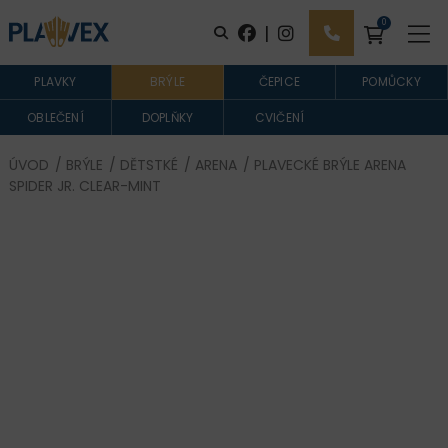
0
|
PLAVKY
BRÝLE
ČEPICE
POMŮCKY
OBLEČENÍ
DOPLŇKY
CVIČENÍ
ÚVOD
/
BRÝLE
/
DĚTSTKÉ
/
ARENA
/ PLAVECKÉ BRÝLE ARENA
SPIDER JR. CLEAR-MINT