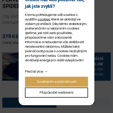
SPIDER JR. CLEAR-MINT
jak jste zvyklí?
K tomu potřebujeme váš souhlas s
Obj. kód:
92338_173
využitím
cookies
, které se ukládají ve
Dostupnost:
SKLADEM
vašem prohlížeči. Díky těmto statistickým,
preferenčním a reklamním cookies
zjistíme, jak náš web používáte,
379 Kč
přizpůsobíme vám zobrazené
PŘIDAT DO KOŠÍKU
informace a nebudeme vás obtěžovat
Cena včetně DPH
nerelevantní reklamou. Můžete také
pokračovat pouze s cookies nezbytnými
pro fungování webu. Cookies nám
VYZKOUŠENÍ
dodávají energii pro další vylepšování.
NA PRODEJNĚ
+420 606 912 056
Přečíst více
+420 606 761 105
Souhlasím a pokračovat
Přizpůsobit nastavení
POPIS
FOTOGALERIE