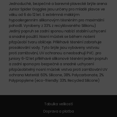
Jednoduché, bezpečné a barevné plavecké brýle arena
Junior Spider Goggles jsou určeny pro mladé plavce ve
věku od 6 do 12 let. S extrémně měkkým
hypoalergenním silikonovým těsněním pro maximální
pohodlí. Vyrobeny z 33% z recyklovaného Silikonu)
Jediný popruh se zadní sponou nabízí stabilní uchycení
a snadné použití. Nosní můstek se během nošení
přizpůsobí tvaru obličeje. Přiléhavé těsnění zabraňuje
prosakování vody. Tyto brýle jsou vybaveny vrstvou
proti zamlžování, UV ochranou a neobsahují PVC. pro
juniory 6-12 let přiléhavé silikonové těsnění jeden popruh
a zadní spona pro bezpečné a snadné uchycení
přizpůsobitelný nosní můstek vrstva proti zamlžování UV
ochrana Materiál: 60% Silicone, 38% Polycarbonate, 2%
Polypropylene (eco-friendly: 33% Recycled Silicone)
Tabulka velikostí
Doprava a platba