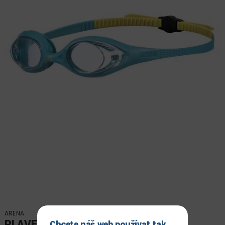
ARENA
PLAVECKÉ BRÝLE ARENA
Chcete náš web používat tak,