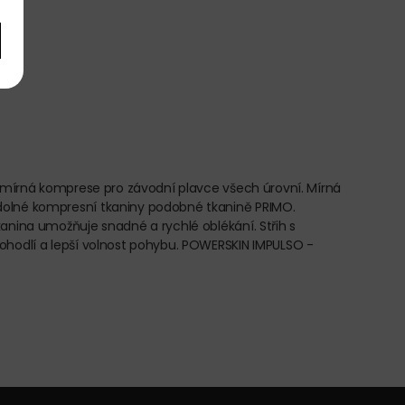
a mírná komprese pro závodní plavce všech úrovní. Mírná
odolné kompresní tkaniny podobné tkanině PRIMO.
anina umožňuje snadné a rychlé oblékání. Střih s
pohodlí a lepší volnost pohybu. POWERSKIN IMPULSO -