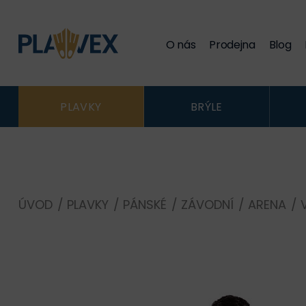
O nás
Prodejna
Blog
PLAVKY
BRÝLE
ÚVOD
/
PLAVKY
/
PÁNSKÉ
/
ZÁVODNÍ
/
ARENA
/
V