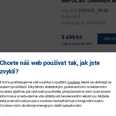
IMPULSO JAMMER 
Obj. kód:
P010533_119 65
Velikost:
1
Dostupnost:
SKLADEM
3 499 Kč
PŘIDAT
Cena včetně DPH
Chcete náš web používat tak, jak jste
zvyklí?
K tomu potřebujeme váš souhlas s využitím
cookies
, které se ukládají ve
vašem prohlížeči. Díky těmto statistickým, preferenčním a reklamním
cookies zjistíme, jak náš web používáte, přizpůsobíme vám zobrazené
informace a nebudeme vás obtěžovat nerelevantní reklamou. Můžete
také pokračovat pouze s cookies nezbytnými pro fungování webu.
Cookies nám dodávají energii pro další vylepšování.