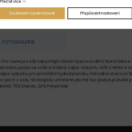
Přečíst více
Souhlasím a pokračovat
Přizpůsobit nastavení
FOTOGALERIE
Pro-Level pro váš nejrychlejší závod! Vysoce kvalitní tkaná látka 
mickou pozici ve vodě a snížený odpor vzduchu. Střih z lehké a 
e odpor vzduchu pro prvotřídní hydrodynamiku. Pohodlná strečová tk
 pocit z vody. Strategicky umístěné ploché švy poskytují skvělé 
eriál: 76% Elastan, 24% Polyamide