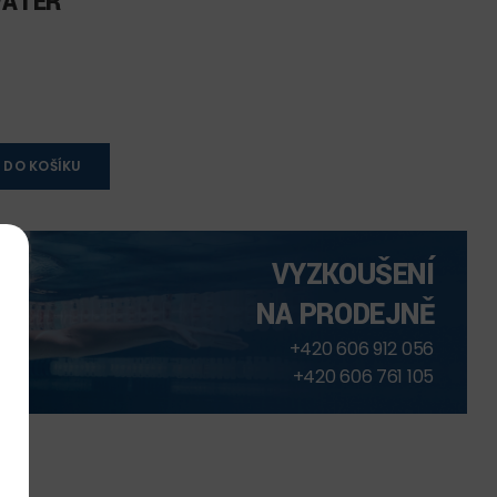
WATER
 DO KOŠÍKU
VYZKOUŠENÍ
NA PRODEJNĚ
+420 606 912 056
+420 606 761 105