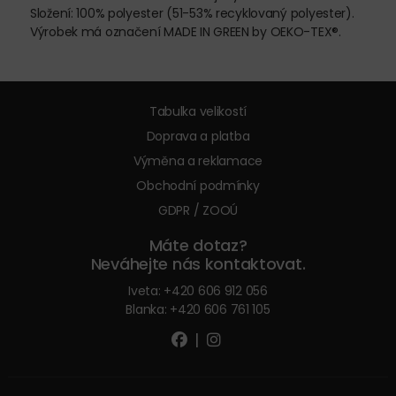
Složení: 100% polyester (51-53% recyklovaný polyester).
Výrobek má označení MADE IN GREEN by OEKO-TEX®.
Tabulka velikostí
Doprava a platba
Výměna a reklamace
Obchodní podmínky
GDPR / ZOOÚ
Máte dotaz?
Neváhejte nás kontaktovat.
Iveta:
+420 606 912 056
Blanka:
+420 606 761 105
|