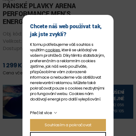
PÁNSKÉ PLAVKY ARENA
PERFORMANCE MEN'S
ENERGY SWIM JAMMER
Chcete náš web používat tak,
jak jste zvyklí?
Obj. kód:
008175_551 80
Velikost:
4
K tomu potřebujeme váš souhlas s
Dostupnost:
SKLADEM
využitím
cookies
, které se ukládají ve
vašem prohlížeči. Díky těmto statistickým,
preferenčním a reklamním cookies
1 299 Kč
zjistíme, jak náš web používáte,
PŘIDAT DO KOŠÍKU
přizpůsobíme vám zobrazené
Cena včetně DPH
informace a nebudeme vás obtěžovat
nerelevantní reklamou. Můžete také
pokračovat pouze s cookies nezbytnými
VYZKOUŠENÍ
pro fungování webu. Cookies nám
NA PRODEJNĚ
dodávají energii pro další vylepšování.
+420 606 912 056
+420 606 761 105
Přečíst více
Souhlasím a pokračovat