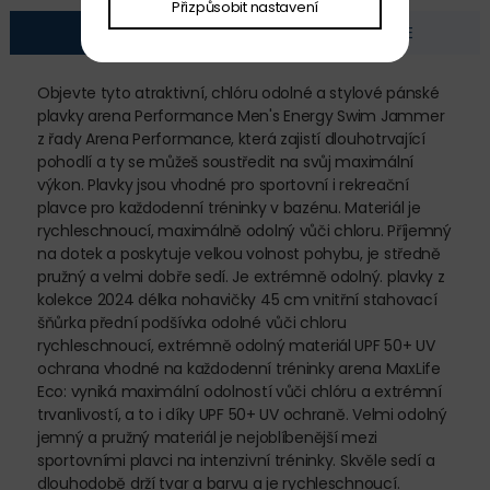
Přizpůsobit nastavení
POPIS
FOTOGALERIE
Objevte tyto atraktivní, chlóru odolné a stylové pánské
plavky arena Performance Men's Energy Swim Jammer
z řady Arena Performance, která zajistí dlouhotrvající
pohodlí a ty se můžeš soustředit na svůj maximální
výkon. Plavky jsou vhodné pro sportovní i rekreační
plavce pro každodenní tréninky v bazénu. Materiál je
rychleschnoucí, maximálně odolný vůči chloru. Příjemný
na dotek a poskytuje velkou volnost pohybu, je středně
pružný a velmi dobře sedí. Je extrémně odolný. plavky z
kolekce 2024 délka nohavičky 45 cm vnitřní stahovací
šňůrka přední podšívka odolné vůči chloru
rychleschnoucí, extrémně odolný materiál UPF 50+ UV
ochrana vhodné na každodenní tréninky arena MaxLife
Eco: vyniká maximální odolností vůči chlóru a extrémní
trvanlivostí, a to i díky UPF 50+ UV ochraně. Velmi odolný
jemný a pružný materiál je nejoblíbenější mezi
sportovními plavci na intenzivní tréninky. Skvěle sedí a
dlouhodobě drží tvar a barvu a je rychleschnoucí.