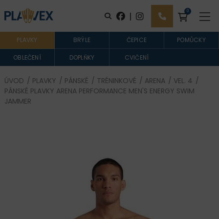
0
|
PLAVKY
BRÝLE
ČEPICE
POMŮCKY
OBLEČENÍ
DOPLŇKY
CVIČENÍ
ÚVOD
/
PLAVKY
/
PÁNSKÉ
/
TRÉNINKOVÉ
/
ARENA
/
VEL. 4
/
PÁNSKÉ PLAVKY ARENA PERFORMANCE MEN'S ENERGY SWIM
JAMMER