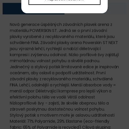
POPIS
FOTOGALERIE
Nová generace úspěšných závodních plavek arena z
materiálu POWERSKIN ST. Jedná se o první závodní
plavky vyrobené z recyklovaného materiálu, které jsou
schválené FINA. Závodní plavky arena Powerskin ST NEXT
jsou výrazně lehčí, rychlejší a nabízí déletrvající
kompresi i zvýšenou odolnost. Nízko profilové švy zajišťují
mimořádnou volnost pohybu a skvělé padnou.
Jedinečný a stylový potisk limitované edice je inspirován
oceánem, aby oslavil a podpořil udržitelnost. První
závodní plavky z recyklovaného materiálu, schválené
FINA. Lehčí, odolnější a rychlejší. Menší absorbce vody =
menší odpor Déletrvající komprese pro lepší výkon a
efektivní polohu těla ve vodě Větší odolnost
Nízkoprofilové švy - zajistí, že skvěle obepnou tělo a
zároveň poskytnou dostatečnou volnost pohybu.
Stylový potisk s motivem moře je oslavou udržitelnosti
Materiál: 71% Polyamide, 29% Elastane (eco-friendly
fabric: 65% of Polyamide is recycled) Cílová skupina: