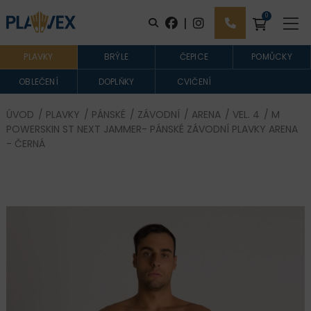
0
|
PLAVKY
BRÝLE
ČEPICE
POMŮCKY
OBLEČENÍ
DOPLŇKY
CVIČENÍ
ÚVOD
/
PLAVKY
/
PÁNSKÉ
/
ZÁVODNÍ
/
ARENA
/
VEL. 4
/ M
POWERSKIN ST NEXT JAMMER- PÁNSKÉ ZÁVODNÍ PLAVKY ARENA
- ČERNÁ