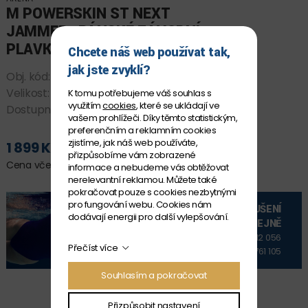
M POWERSKIN ST NEXT
JAMMER- PÁNSKÉ ZÁVODNÍ
PLAVKY ARENA - ČERNÁ
Chcete náš web používat tak,
jak jste zvyklí?
Obj. kód:
P005875_50 85
Velikost:
4
K tomu potřebujeme váš souhlas s
využitím
cookies
, které se ukládají ve
Dostupnost:
SKLADEM
vašem prohlížeči. Díky těmto statistickým,
preferenčním a reklamním cookies
zjistíme, jak náš web používáte,
1 899 Kč
PŘIDAT DO KOŠÍKU
přizpůsobíme vám zobrazené
Cena včetně DPH
informace a nebudeme vás obtěžovat
nerelevantní reklamou. Můžete také
pokračovat pouze s cookies nezbytnými
pro fungování webu. Cookies nám
VYZKOUŠENÍ
dodávají energii pro další vylepšování.
NA PRODEJNĚ
+420 606 912 056
Přečíst více
+420 606 761 105
Souhlasím a pokračovat
Přizpůsobit nastavení