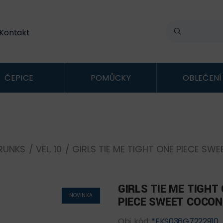
Kontakt
ČEPICE
POMŮCKY
OBLEČENÍ
RUNKS
/
VEL. 10
/ GIRLS TIE ME TIGHT ONE PIECE S
GIRLS TIE ME TIGHT
NOVINKA
PIECE SWEET COCO
Obj. kód:
*FKS036G7222910