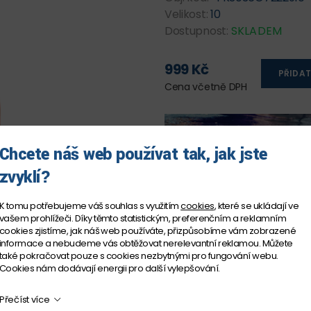
Velikost:
10
Dostupnost:
SKLADEM
999 Kč
PŘIDAT
Cena včetně DPH
Chcete náš web používat tak, jak jste
zvyklí?
K tomu potřebujeme váš souhlas s využitím
cookies
, které se ukládají ve
vašem prohlížeči. Díky těmto statistickým, preferenčním a reklamním
cookies zjistíme, jak náš web používáte, přizpůsobíme vám zobrazené
informace a nebudeme vás obtěžovat nerelevantní reklamou. Můžete
také pokračovat pouze s cookies nezbytnými pro fungování webu.
Cookies nám dodávají energii pro další vylepšování.
Přečíst více