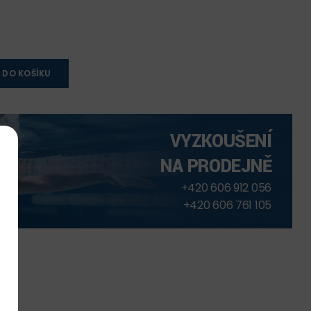
 DO KOŠÍKU
VYZKOUŠENÍ
NA PRODEJNĚ
+420 606 912 056
+420 606 761 105