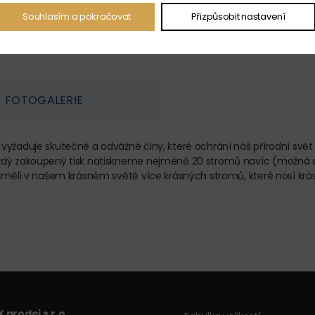
Souhlasím a pokračovat
Přizpůsobit nastavení
FOTOGALERIE
 vyžaduje skutečné a odvážné činy, které ochrání náš přírodní svě
aždý zakoupený tisk natiskneme nejméně 20 stromů navíc (možná 
 měli v našem krásném světě více krásných stromů, které nosí krásn
 prodej s.r.o.