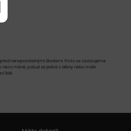
t před nenapravitelnými škodami. Proto se zavazujeme
o něco méně, pokud se jedná o bikiny nebo malé
í lidé.