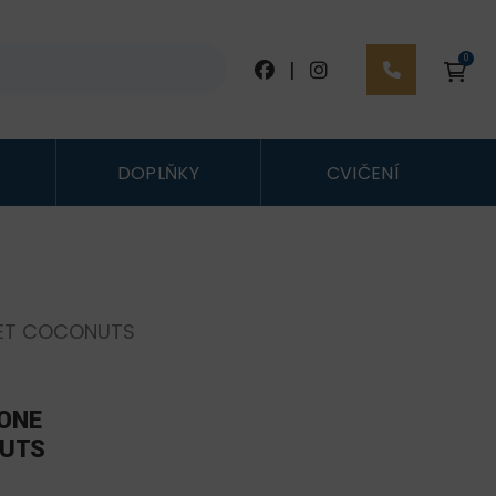
0
|
DOPLŇKY
CVIČENÍ
WEET COCONUTS
 ONE
NUTS