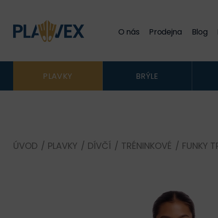
O nás
Prodejna
Blog
PLAVKY
BRÝLE
ÚVOD
/
PLAVKY
/
DÍVČÍ
/
TRÉNINKOVÉ
/
FUNKY T