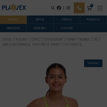
0
|
PLAVKY
BRÝLE
ČEPICE
POMŮCKY
OBLEČENÍ
DOPLŇKY
CVIČENÍ
ÚVOD
/
PLAVKY
/
DÍVČÍ
/
DVOUDÍLNÉ
/
FUNKY TRUNKS
/
10
/
GIRLS RACERBACK TWO PIECE SWEET COCONUTS
NOVINKA