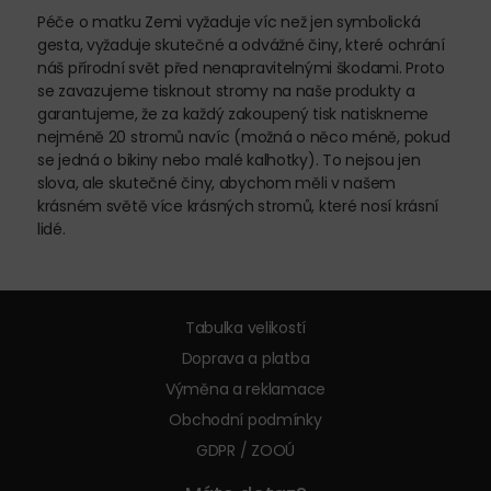
Péče o matku Zemi vyžaduje víc než jen symbolická
gesta, vyžaduje skutečné a odvážné činy, které ochrání
náš přírodní svět před nenapravitelnými škodami. Proto
se zavazujeme tisknout stromy na naše produkty a
garantujeme, že za každý zakoupený tisk natiskneme
nejméně 20 stromů navíc (možná o něco méně, pokud
se jedná o bikiny nebo malé kalhotky). To nejsou jen
slova, ale skutečné činy, abychom měli v našem
krásném světě více krásných stromů, které nosí krásní
lidé.
Tabulka velikostí
Doprava a platba
Výměna a reklamace
Obchodní podmínky
GDPR / ZOOÚ