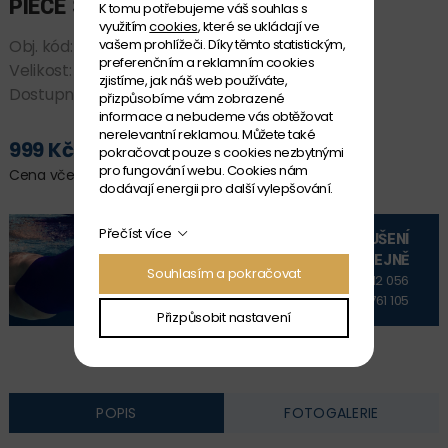
PIECE SWEET COCONUTS
K tomu potřebujeme váš souhlas s
využitím
cookies
, které se ukládají ve
Obj. kód:
*FKS035G7222910
vašem prohlížeči. Díky těmto statistickým,
preferenčním a reklamním cookies
Velikost:
10
zjistíme, jak náš web používáte,
Dostupnost:
SKLADEM
přizpůsobíme vám zobrazené
informace a nebudeme vás obtěžovat
nerelevantní reklamou. Můžete také
999 Kč
pokračovat pouze s cookies nezbytnými
PŘIDAT DO KOŠÍKU
pro fungování webu. Cookies nám
Cena včetně DPH
dodávají energii pro další vylepšování.
Přečíst více
VYZKOUŠENÍ
NA PRODEJNĚ
Souhlasím a pokračovat
+420 606 912 056
+420 606 761 105
Přizpůsobit nastavení
POPIS
FOTOGALERIE