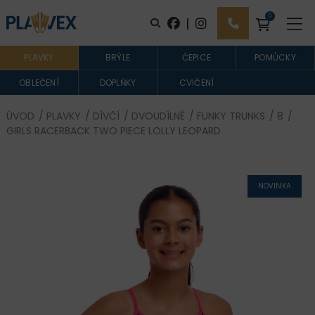
0
|
PLAVKY
BRÝLE
ČEPICE
POMŮCKY
OBLEČENÍ
DOPLŇKY
CVIČENÍ
ÚVOD
/
PLAVKY
/
DÍVČÍ
/
DVOUDÍLNÉ
/
FUNKY TRUNKS
/
8
/
GIRLS RACERBACK TWO PIECE LOLLY LEOPARD
NOVINKA