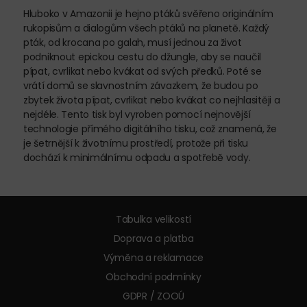
Hluboko v Amazonii je hejno ptáků svěřeno originálním
rukopisům a dialogům všech ptáků na planetě. Každý
pták, od krocana po galah, musí jednou za život
podniknout epickou cestu do džungle, aby se naučil
pípat, cvrlikat nebo kvákat od svých předků. Poté se
vrátí domů se slavnostním závazkem, že budou po
zbytek života pípat, cvrlikat nebo kvákat co nejhlasitěji a
nejdéle. Tento tisk byl vyroben pomocí nejnovější
technologie přímého digitálního tisku, což znamená, že
je šetrnější k životnímu prostředí, protože při tisku
dochází k minimálnímu odpadu a spotřebě vody.
Tabulka velikostí
Doprava a platba
Výměna a reklamace
Obchodní podmínky
GDPR / ZOOÚ