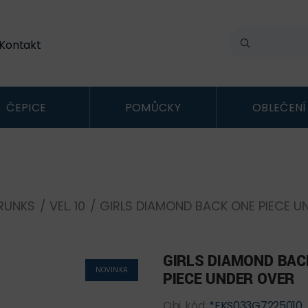
Kontakt
ČEPICE
POMŮCKY
OBLEČENÍ
RUNKS
/
VEL. 10
/ GIRLS DIAMOND BACK ONE PIECE U
GIRLS DIAMOND BAC
NOVINKA
PIECE UNDER OVER
Obj. kód:
*FKS033G7225010