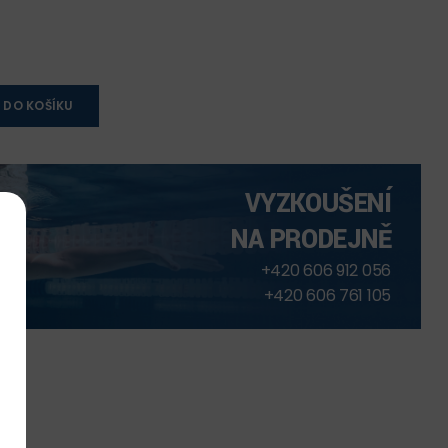
 DO KOŠÍKU
VYZKOUŠENÍ
NA PRODEJNĚ
+420 606 912 056
+420 606 761 105