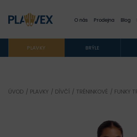
O nás
Prodejna
Blog
PLAVKY
BRÝLE
ÚVOD
/
PLAVKY
/
DÍVČÍ
/
TRÉNINKOVÉ
/
FUNKY T