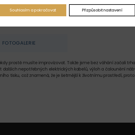
Souhlasím a pokračovat
Přizpůsobit nastavení
FOTOGALERIE
ěkdy prostě musíte improvizovat. Takže jsme bez váhání začali trhat
at dalších nepotřebných elektrických kabelů, výloh a čalounění náby
ího tisku, což znamená, že je šetrnější k životnímu prostředí, pro