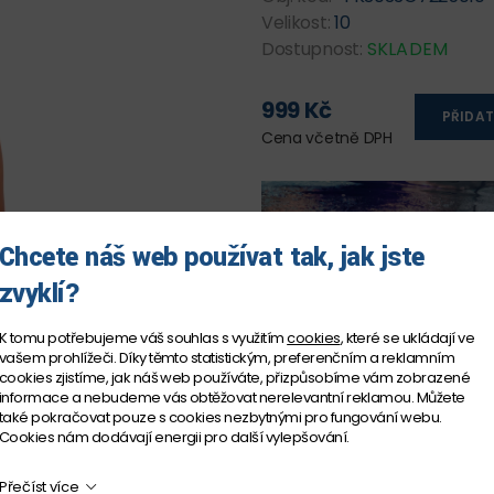
Velikost:
10
Dostupnost:
SKLADEM
999 Kč
PŘIDAT
Cena včetně DPH
Chcete náš web používat tak, jak jste
zvyklí?
K tomu potřebujeme váš souhlas s využitím
cookies
, které se ukládají ve
vašem prohlížeči. Díky těmto statistickým, preferenčním a reklamním
cookies zjistíme, jak náš web používáte, přizpůsobíme vám zobrazené
informace a nebudeme vás obtěžovat nerelevantní reklamou. Můžete
také pokračovat pouze s cookies nezbytnými pro fungování webu.
Cookies nám dodávají energii pro další vylepšování.
Přečíst více