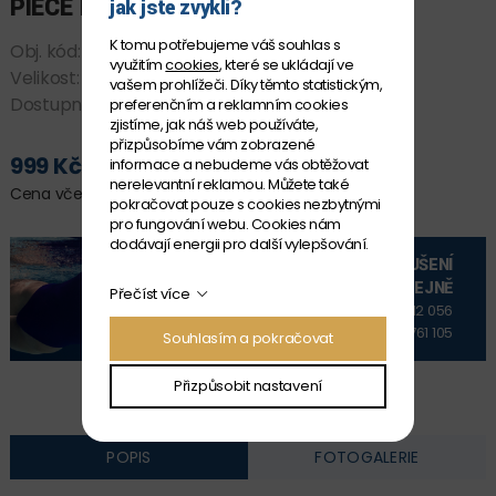
PIECE LOST LEAF
jak jste zvyklí?
K tomu potřebujeme váš souhlas s
Obj. kód:
*FKS033G7224108
využitím
cookies
, které se ukládají ve
Velikost:
8
vašem prohlížeči. Díky těmto statistickým,
Dostupnost:
SKLADEM
preferenčním a reklamním cookies
zjistíme, jak náš web používáte,
přizpůsobíme vám zobrazené
999 Kč
informace a nebudeme vás obtěžovat
PŘIDAT DO KOŠÍKU
nerelevantní reklamou. Můžete také
Cena včetně DPH
pokračovat pouze s cookies nezbytnými
pro fungování webu. Cookies nám
dodávají energii pro další vylepšování.
VYZKOUŠENÍ
NA PRODEJNĚ
Přečíst více
+420 606 912 056
+420 606 761 105
Souhlasím a pokračovat
Přizpůsobit nastavení
POPIS
FOTOGALERIE