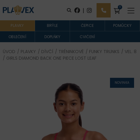
0
|
PLAVKY
BRÝLE
ČEPICE
POMŮCKY
OBLEČENÍ
DOPLŇKY
CVIČENÍ
ÚVOD
/
PLAVKY
/
DÍVČÍ
/
TRÉNINKOVÉ
/
FUNKY TRUNKS
/
VEL. 8
/ GIRLS DIAMOND BACK ONE PIECE LOST LEAF
NOVINKA