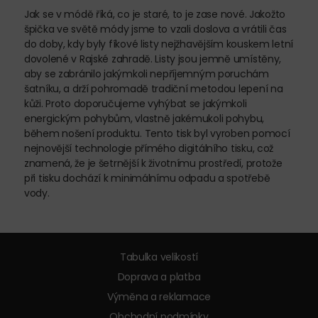
Jak se v módě říká, co je staré, to je zase nové. Jakožto
špička ve světě módy jsme to vzali doslova a vrátili čas
do doby, kdy byly fíkové listy nejžhavějším kouskem letní
dovolené v Rajské zahradě. Listy jsou jemně umístěny,
aby se zabránilo jakýmkoli nepříjemným poruchám
šatníku, a drží pohromadě tradiční metodou lepení na
kůži. Proto doporučujeme vyhýbat se jakýmkoli
energickým pohybům, vlastně jakémukoli pohybu,
během nošení produktu. Tento tisk byl vyroben pomocí
nejnovější technologie přímého digitálního tisku, což
znamená, že je šetrnější k životnímu prostředí, protože
při tisku dochází k minimálnímu odpadu a spotřebě
vody.
Tabulka velikostí
Doprava a platba
Výměna a reklamace
Obchodní podmínky