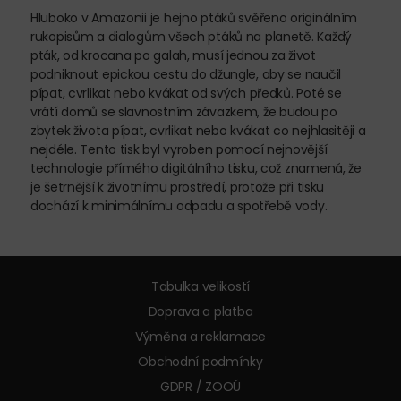
Hluboko v Amazonii je hejno ptáků svěřeno originálním
rukopisům a dialogům všech ptáků na planetě. Každý
pták, od krocana po galah, musí jednou za život
podniknout epickou cestu do džungle, aby se naučil
pípat, cvrlikat nebo kvákat od svých předků. Poté se
vrátí domů se slavnostním závazkem, že budou po
zbytek života pípat, cvrlikat nebo kvákat co nejhlasitěji a
nejdéle. Tento tisk byl vyroben pomocí nejnovější
technologie přímého digitálního tisku, což znamená, že
je šetrnější k životnímu prostředí, protože při tisku
dochází k minimálnímu odpadu a spotřebě vody.
Tabulka velikostí
Doprava a platba
Výměna a reklamace
Obchodní podmínky
GDPR / ZOOÚ