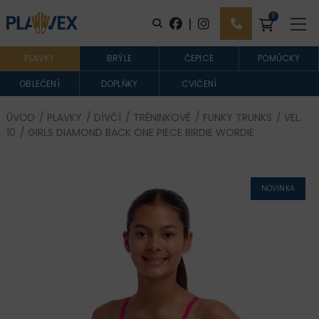
0
|
PLAVKY
BRÝLE
ČEPICE
POMŮCKY
OBLEČENÍ
DOPLŇKY
CVIČENÍ
ÚVOD
/
PLAVKY
/
DÍVČÍ
/
TRÉNINKOVÉ
/
FUNKY TRUNKS
/
VEL.
10
/ GIRLS DIAMOND BACK ONE PIECE BIRDIE WORDIE
NOVINKA