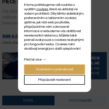
PIECE BIRDIE WORDIE
K tomu potřebujeme váš souhlas s
využitím
cookies
, které se ukládají ve
Obj. kód:
FKS033G7224810
vašem prohlížeči. Díky těmto statistickým,
Velikost:
10
preferenčním a reklamním cookies
zjistíme, jak náš web používáte,
Dostupnost:
SKLADEM
přizpůsobíme vám zobrazené
informace a nebudeme vás obtěžovat
nerelevantní reklamou. Můžete také
999 Kč
PŘIDAT DO KOŠÍKU
pokračovat pouze s cookies nezbytnými
Cena včetně DPH
pro fungování webu. Cookies nám
dodávají energii pro další vylepšování.
VYZKOUŠENÍ
Přečíst více
NA PRODEJNĚ
+420 606 912 056
Souhlasím a pokračovat
+420 606 761 105
Přizpůsobit nastavení
POPIS
FOTOGALERIE