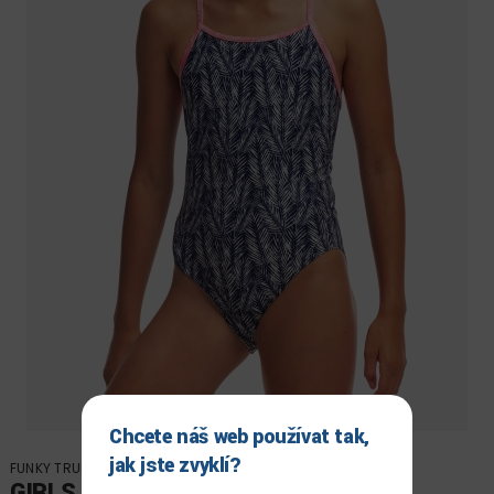
Chcete náš web používat tak,
jak jste zvyklí?
FUNKY TRUNKS
GIRLS DIAMOND BACK ONE