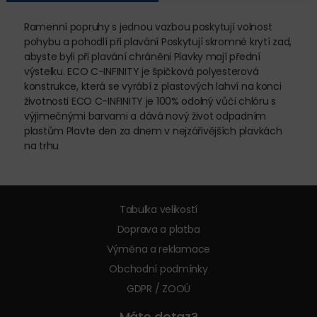
Ramenní popruhy s jednou vazbou poskytují volnost
pohybu a pohodlí při plavání Poskytují skromné krytí zad,
abyste byli při plavání chráněni Plavky mají přední
výstelku. ECO C-INFINITY je špičková polyesterová
konstrukce, která se vyrábí z plastových lahví na konci
životnosti ECO C-INFINITY je 100% odolný vůči chlóru s
výjimečnými barvami a dává nový život odpadním
plastům Plavte den za dnem v nejzářivějších plavkách
na trhu
Tabulka velikostí
Doprava a platba
Výměna a reklamace
Obchodní podmínky
GDPR / ZOOÚ
Máte dotaz?