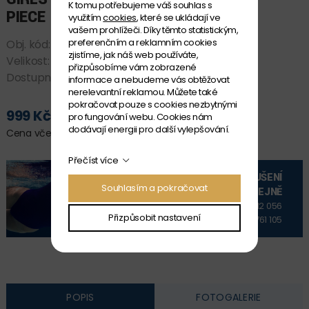
K tomu potřebujeme váš souhlas s
PIECE - PRESSURE PALM
využitím
cookies
, které se ukládají ve
vašem prohlížeči. Díky těmto statistickým,
preferenčním a reklamním cookies
Obj. kód:
FKS033G7199712
zjistíme, jak náš web používáte,
Velikost:
12
přizpůsobíme vám zobrazené
Dostupnost:
SKLADEM
informace a nebudeme vás obtěžovat
nerelevantní reklamou. Můžete také
pokračovat pouze s cookies nezbytnými
999 Kč
pro fungování webu. Cookies nám
PŘIDAT DO KOŠÍKU
dodávají energii pro další vylepšování.
Cena včetně DPH
Přečíst více
VYZKOUŠENÍ
Souhlasím a pokračovat
NA PRODEJNĚ
+420 606 912 056
Přizpůsobit nastavení
+420 606 761 105
POPIS
FOTOGALERIE