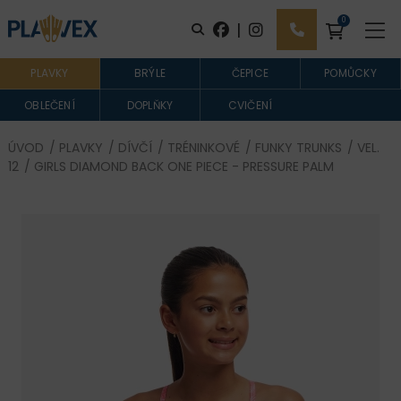
0
|
PLAVKY
BRÝLE
ČEPICE
POMŮCKY
OBLEČENÍ
DOPLŇKY
CVIČENÍ
ÚVOD
/
PLAVKY
/
DÍVČÍ
/
TRÉNINKOVÉ
/
FUNKY TRUNKS
/
VEL.
12
/ GIRLS DIAMOND BACK ONE PIECE - PRESSURE PALM