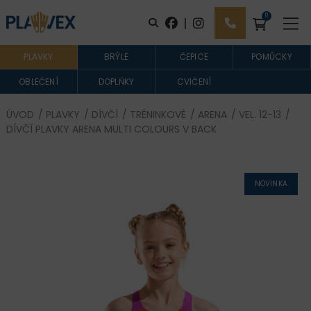
0
|
PLAVKY
BRÝLE
ČEPICE
POMŮCKY
OBLEČENÍ
DOPLŇKY
CVIČENÍ
ÚVOD
/
PLAVKY
/
DÍVČÍ
/
TRÉNINKOVÉ
/
ARENA
/
VEL. 12-13
/
DÍVČÍ PLAVKY ARENA MULTI COLOURS V BACK
NOVINKA