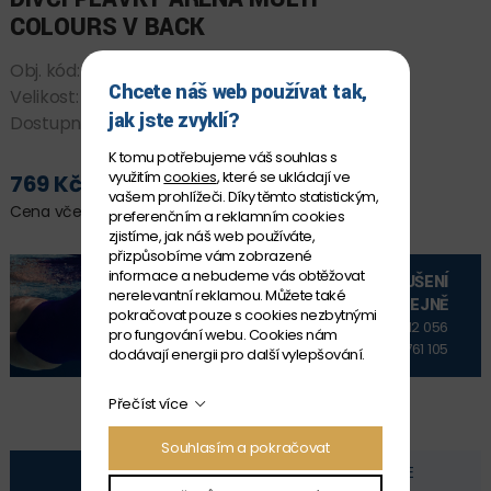
COLOURS V BACK
Obj. kód:
009007_908 12-13
Chcete náš web používat tak,
Velikost:
12-13
jak jste zvyklí?
Dostupnost:
SKLADEM
K tomu potřebujeme váš souhlas s
využitím
cookies
, které se ukládají ve
769 Kč
PŘIDAT DO KOŠÍKU
vašem prohlížeči. Díky těmto statistickým,
Cena včetně DPH
preferenčním a reklamním cookies
zjistíme, jak náš web používáte,
přizpůsobíme vám zobrazené
informace a nebudeme vás obtěžovat
VYZKOUŠENÍ
nerelevantní reklamou. Můžete také
NA PRODEJNĚ
pokračovat pouze s cookies nezbytnými
+420 606 912 056
pro fungování webu. Cookies nám
+420 606 761 105
dodávají energii pro další vylepšování.
Přečíst více
Souhlasím a pokračovat
POPIS
FOTOGALERIE