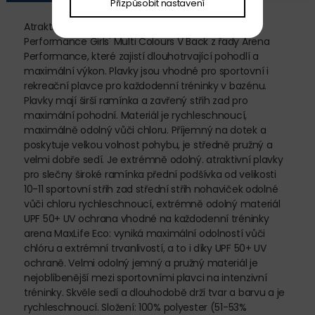
Přizpůsobit nastavení
Atraktivní a extrémně odolné a dívčí plavky arena
Performance Girls' Multi Colours V Back z řady Arena
Performance, které zajistí dlouhotrvající pohodlí a
maximální výkon. Plavky jsou vhodné pro sportovní i
rekreační plavce pro každodenní tréninky v bazénu.
Plavky mají širší ramínka a zavřený střih zad pro
maximální pohodní. Materiál je rychleschnoucí,
maximálně odolný vůči chloru. Příjemný na dotek a
poskytuje velkou volnost pohybu, je středně pružný a
velmi dobře sedí. Je extrémně odolný. atraktivní plavky
pro slečny široké ramínka přední podšívka od velikosti
10-11 sportovní střih zad střední střih nohaviček odolné
vůči chloru rychleschnoucí, extrémně odolný materiál
UPF 50+ UV ochrana vhodné na každodenní tréninky
arena MaxLife Eco: vyniká maximální odolností vůči
chlóru a extrémní trvanlivostí, a to i díky UPF 50+ UV
ochraně. Velmi odolný jemný a pružný materiál je
nejoblíbenější mezi sportovními plavci na intenzivní
tréninky. Skvěle sedí a dlouhodobě drží tvar a barvu a je
rychleschnoucí. Složení: 100% polyester (51-53%