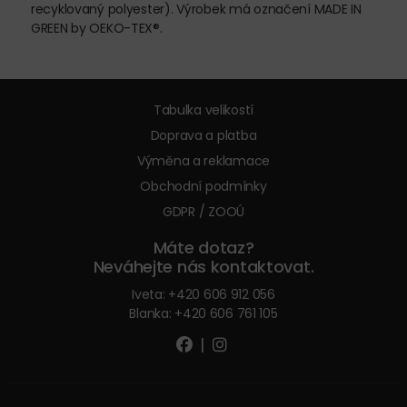
recyklovaný polyester). Výrobek má označení MADE IN
GREEN by OEKO-TEX®.
Tabulka velikostí
Doprava a platba
Výměna a reklamace
Obchodní podmínky
GDPR / ZOOÚ
Máte dotaz?
Neváhejte nás kontaktovat.
Iveta:
+420 606 912 056
Blanka:
+420 606 761 105
|