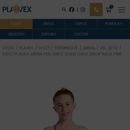
0
|
PLAVKY
BRÝLE
ČEPICE
POMŮCKY
OBLEČENÍ
DOPLŇKY
CVIČENÍ
ÚVOD
/
PLAVKY
/
DÍVČÍ
/
TRÉNINKOVÉ
/
ARENA
/
VEL. 12-13
/
DÍVČÍ PLAVKY ARENA FEEL GIRLS' SOLID LIGHT DROP BACK PINK