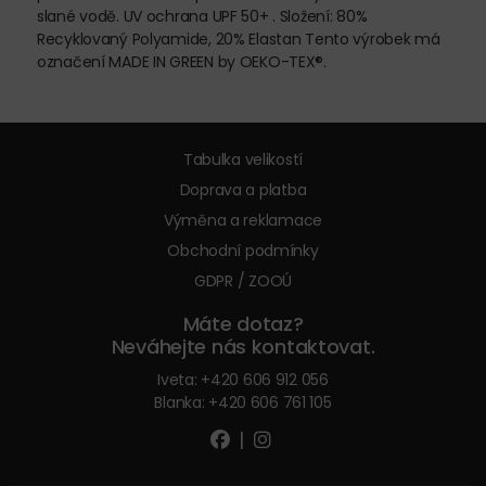
slané vodě. UV ochrana UPF 50+ . Složení: 80%
Recyklovaný Polyamide, 20% Elastan Tento výrobek má
označení MADE IN GREEN by OEKO-TEX®.
Tabulka velikostí
Doprava a platba
Výměna a reklamace
Obchodní podmínky
GDPR / ZOOÚ
Máte dotaz?
Neváhejte nás kontaktovat.
Iveta:
+420 606 912 056
Blanka:
+420 606 761 105
|