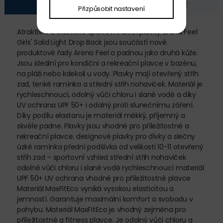
POPIS
FOTOGALERIE
Přizpůsobit nastavení
Atraktivní a elastické sportovní dívčí plavky arena Feel
Girls' Solid Light Drop Back jsou součástí nové
produktové řady Arena Feel a padnou jako druhá kůže.
Jsou ideální pro kondiční a rekreační plavce v bazénu,
na pláži nebo kdekoli u vody. Plavky mají otevřený střih
zad, tenké ramínka a střední střih nohaviček. Materiál je
rychleschnoucí, odolný vůči chloru i slané vodě a díky
UV ochrana UPF 50+ i odolný proti slunečnímu záření.
Díky podílu elastanu je materiál měkký, příjemný a
skvěle padne. Plavky jsou vhodné pro příležitostné a
rekreační plavce. designové plavky pro dívky a slečny
úzké ramínka přední podšívka od velikosti 10-11 otevřený
střih zad – sportovní vzhled střední střih nohaviček
odolné vůči chloru i slané vodě rychleschnoucí materiál
UPF 50+ UV ochrana vhodné pro příležitostné plavce
Materiál MaxFitEco vyniká vysokou elasticitou a
jemností. Garantuje maximální komfort a svobodu v
pohybu. Materiál MaxFitEco je vhodný zejména pro
příležitostné a fitness plavce. Je odolný vůči chloru a