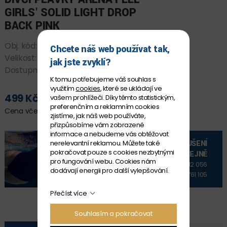
GIRLS' SOLID LIGHT DROP
BACK PINK
Obj. kód:
005919_936 12-13
Chcete náš web používat tak,
Velikost:
12-13
jak jste zvyklí?
Dostupnost:
SKLADEM
K tomu potřebujeme váš souhlas s
využitím
cookies
, které se ukládají ve
499 Kč
vašem prohlížeči. Díky těmto statistickým,
PŘIDAT DO KOŠÍKU
preferenčním a reklamním cookies
Cena včetně DPH
zjistíme, jak náš web používáte,
přizpůsobíme vám zobrazené
informace a nebudeme vás obtěžovat
VYZKOUŠENÍ
nerelevantní reklamou. Můžete také
pokračovat pouze s cookies nezbytnými
NA PRODEJNĚ
pro fungování webu. Cookies nám
+420 606 912 056
dodávají energii pro další vylepšování.
+420 606 761 105
Přečíst více
Souhlasím a pokračovat