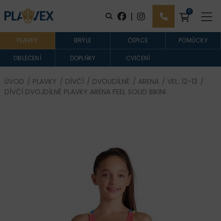
0
|
PLAVKY
BRÝLE
ČEPICE
POMŮCKY
OBLEČENÍ
DOPLŇKY
CVIČENÍ
ÚVOD
/
PLAVKY
/
DÍVČÍ
/
DVOUDÍLNÉ
/
ARENA
/
VEL. 12-13
/
DÍVČÍ DVOJDÍLNÉ PLAVKY ARENA FEEL SOLID BIKINI