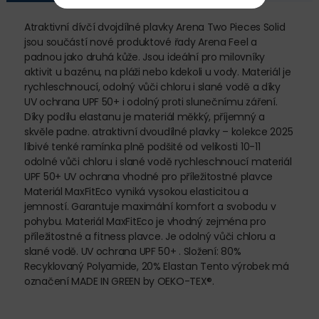
Atraktivní dívčí dvojdílné plavky Arena Two Pieces Solid
jsou součástí nové produktové řady Arena Feel a
padnou jako druhá kůže. Jsou ideální pro milovníky
aktivit u bazénu, na pláži nebo kdekoli u vody. Materiál je
rychleschnoucí, odolný vůči chloru i slané vodě a díky
UV ochrana UPF 50+ i odolný proti slunečnímu záření.
Díky podílu elastanu je materiál měkký, příjemný a
skvěle padne. atraktivní dvoudílné plavky – kolekce 2025
líbivé tenké ramínka plně podšité od velikosti 10-11
odolné vůči chloru i slané vodě rychleschnoucí materiál
UPF 50+ UV ochrana vhodné pro příležitostné plavce
Materiál MaxFitEco vyniká vysokou elasticitou a
jemností. Garantuje maximální komfort a svobodu v
pohybu. Materiál MaxFitEco je vhodný zejména pro
příležitostné a fitness plavce. Je odolný vůči chloru a
slané vodě. UV ochrana UPF 50+ . Složení: 80%
Recyklovaný Polyamide, 20% Elastan Tento výrobek má
označení MADE IN GREEN by OEKO-TEX®.