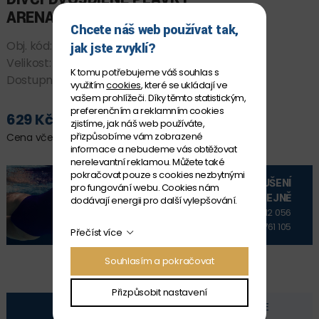
ARENA FEEL SOLID BIKINI
Chcete náš web používat tak,
Obj. kód:
008853_936 12-13
jak jste zvyklí?
Velikost:
12-13
K tomu potřebujeme váš souhlas s
Dostupnost:
SKLADEM
využitím
cookies
, které se ukládají ve
vašem prohlížeči. Díky těmto statistickým,
preferenčním a reklamním cookies
629 Kč
zjistíme, jak náš web používáte,
PŘIDAT DO KOŠÍKU
přizpůsobíme vám zobrazené
Cena včetně DPH
informace a nebudeme vás obtěžovat
nerelevantní reklamou. Můžete také
pokračovat pouze s cookies nezbytnými
VYZKOUŠENÍ
pro fungování webu. Cookies nám
NA PRODEJNĚ
dodávají energii pro další vylepšování.
+420 606 912 056
+420 606 761 105
Přečíst více
Souhlasím a pokračovat
Přizpůsobit nastavení
POPIS
FOTOGALERIE