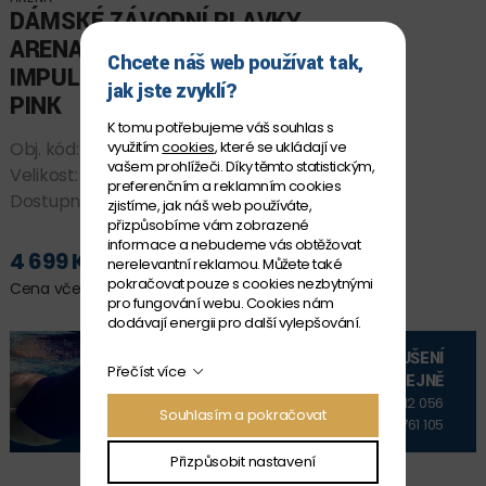
DÁMSKÉ ZÁVODNÍ PLAVKY
ARENA POWERSKIN
Chcete náš web používat tak,
IMPULSO OB SHOCKING
jak jste zvyklí?
PINK
K tomu potřebujeme váš souhlas s
využitím
cookies
, které se ukládají ve
Obj. kód:
P010531_118 D30
vašem prohlížeči. Díky těmto statistickým,
Velikost:
D 30
preferenčním a reklamním cookies
Dostupnost:
SKLADEM
zjistíme, jak náš web používáte,
přizpůsobíme vám zobrazené
informace a nebudeme vás obtěžovat
4 699 Kč
nerelevantní reklamou. Můžete také
PŘIDAT DO KOŠÍKU
pokračovat pouze s cookies nezbytnými
Cena včetně DPH
pro fungování webu. Cookies nám
dodávají energii pro další vylepšování.
VYZKOUŠENÍ
Přečíst více
NA PRODEJNĚ
+420 606 912 056
Souhlasím a pokračovat
+420 606 761 105
Přizpůsobit nastavení