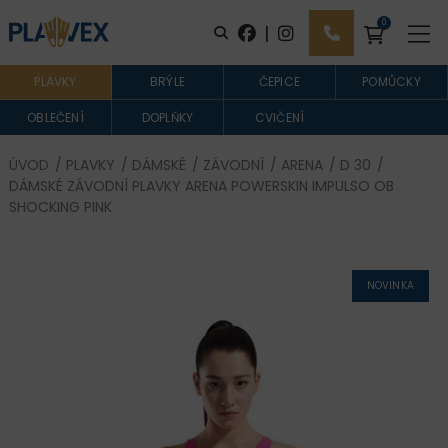
0
|
PLAVKY
BRÝLE
ČEPICE
POMŮCKY
OBLEČENÍ
DOPLŇKY
CVIČENÍ
ÚVOD
/
PLAVKY
/
DÁMSKÉ
/
ZÁVODNÍ
/
ARENA
/
D 30
/
DÁMSKÉ ZÁVODNÍ PLAVKY ARENA POWERSKIN IMPULSO OB
SHOCKING PINK
NOVINKA