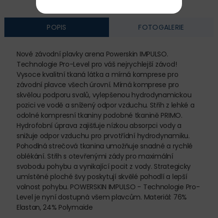
POPIS
FOTOGALERIE
Nové závodní plavky arena Powerskin IMPULSO.
Technologie Pro-Level pro váš nejrychlejší závod!
Vysoce kvalitní tkaná látka a mírná komprese pro
závodní plavce všech úrovní. Mírná komprese pro
skvělou podporu svalů, vylepšenou hydrodynamickou
pozici ve vodě a snížený odpor vzduchu. Střih z lehké a
odolné kompresní tkaniny podobné tkanině PRIMO.
Hydrofobní úprava zajišťuje nízkou absorpci vody a
snižuje odpor vzduchu pro prvotřídní hydrodynamiku.
Pohodlná strečová tkanina umožňuje snadné a rychlé
oblékání. Střih s otevřenými zády pro maximální
svobodu pohybu a vynikající pocit z vody. Strategicky
umístěné ploché švy poskytují skvělé pohodlí a lepší
volnost pohybu. POWERSKIN IMPULSO - Technologie Pro-
Level je nyní dostupná všem plavcům. Materiál: 76%
Elastan, 24% Polymaide