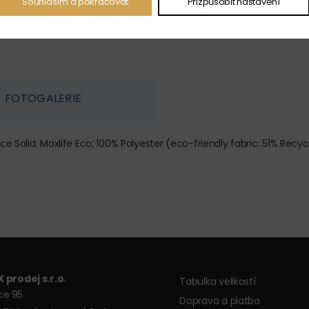
Souhlasím a pokračovat
Přizpůsobit nastavení
FOTOGALERIE
id; Maxlife Eco; 100% Polyester (eco-friendly fabric: 51% Recycl
 prodej s.r.o.
Tabulka velikostí
ce 95
Doprava a platba