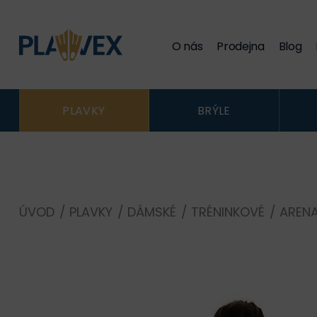
O nás
Prodejna
Blog
PLAVKY
BRÝLE
ÚVOD
/
PLAVKY
/
DÁMSKÉ
/
TRÉNINKOVÉ
/
AREN