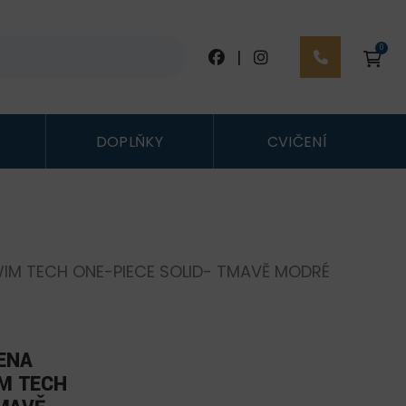
0
|
DOPLŇKY
CVIČENÍ
IM TECH ONE-PIECE SOLID- TMAVĚ MODRÉ
ENA
M TECH