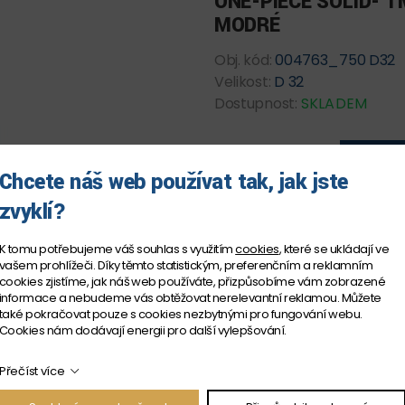
ONE-PIECE SOLID- 
MODRÉ
Obj. kód:
004763_750 D32
Velikost:
D 32
Dostupnost:
SKLADEM
969 Kč
PŘIDAT
Chcete náš web používat tak, jak jste
Cena včetně DPH
zvyklí?
K tomu potřebujeme váš souhlas s využitím
cookies
, které se ukládají ve
vašem prohlížeči. Díky těmto statistickým, preferenčním a reklamním
cookies zjistíme, jak náš web používáte, přizpůsobíme vám zobrazené
informace a nebudeme vás obtěžovat nerelevantní reklamou. Můžete
také pokračovat pouze s cookies nezbytnými pro fungování webu.
Cookies nám dodávají energii pro další vylepšování.
Přečíst více