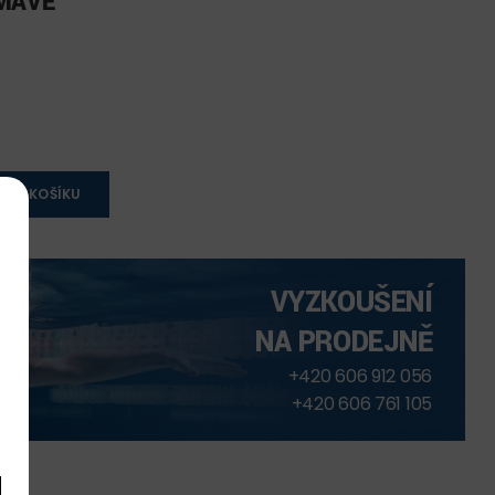
TMAVĚ
 DO KOŠÍKU
VYZKOUŠENÍ
NA PRODEJNĚ
+420 606 912 056
+420 606 761 105