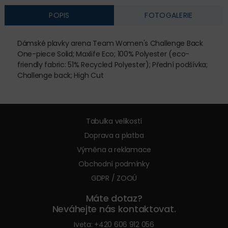
POPIS
FOTOGALERIE
Dámské plavky arena Team Women's Challenge Back
One-piece Solid; Maxlife Eco; 100% Polyester (eco-
friendly fabric: 51% Recycled Polyester); Přední podšívka;
Challenge back; High Cut
Tabulka velikostí
Doprava a platba
Výměna a reklamace
Obchodní podmínky
GDPR / ZOOÚ
Máte dotaz?
Neváhejte nás kontaktovat.
Iveta:
+420 606 912 056