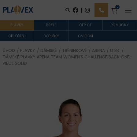
0
|
PLAVKY
BRÝLE
ČEPICE
POMŮCKY
OBLEČENÍ
DOPLŇKY
CVIČENÍ
ÚVOD
/
PLAVKY
/
DÁMSKÉ
/
TRÉNINKOVÉ
/
ARENA
/
D 34
/
DÁMSKÉ PLAVKY ARENA TEAM WOMEN'S CHALLENGE BACK ONE-
PIECE SOLID