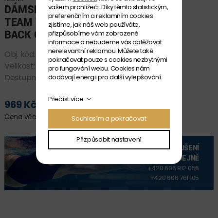
DÁMSKÉ PLAVKY ARENA
vašem prohlížeči. Díky těmto statistickým,
preferenčním a reklamním cookies
TEAM WOMEN'S CHALLENGE
zjistíme, jak náš web používáte,
BACK ONE-PIECE SOLID
přizpůsobíme vám zobrazené
informace a nebudeme vás obtěžovat
nerelevantní reklamou. Můžete také
Obj. kód:
004766_550 D34
pokračovat pouze s cookies nezbytnými
Velikost:
D 34
pro fungování webu. Cookies nám
Dostupnost:
SKLADEM
dodávají energii pro další vylepšování.
Přečíst více
969 Kč
PŘIDAT DO KOŠÍKU
Cena včetně DPH
Souhlasím a pokračovat
Přizpůsobit nastavení
VYZKOUŠENÍ
NA PRODEJNĚ
+420 606 912 056
+420 606 761 105