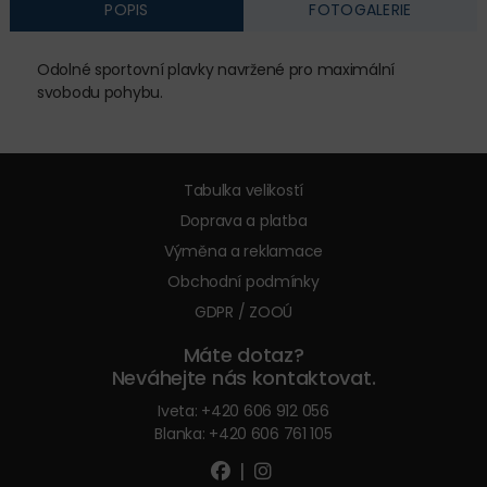
POPIS
FOTOGALERIE
Odolné sportovní plavky navržené pro maximální
svobodu pohybu.
Tabulka velikostí
Doprava a platba
Výměna a reklamace
Obchodní podmínky
GDPR / ZOOÚ
Máte dotaz?
Neváhejte nás kontaktovat.
Iveta:
+420 606 912 056
Blanka:
+420 606 761 105
|