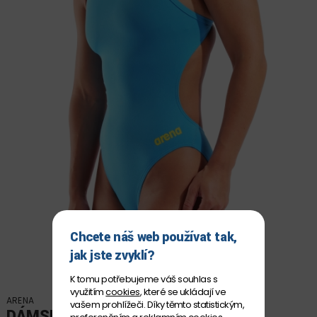
Chcete náš web používat tak,
jak jste zvyklí?
K tomu potřebujeme váš souhlas s
využitím
cookies
, které se ukládají ve
ARENA
vašem prohlížeči. Díky těmto statistickým,
DÁMSKÉ PLAVKY ARENA