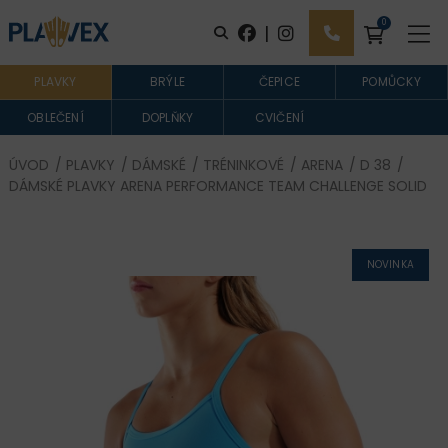
0
|
PLAVKY
BRÝLE
ČEPICE
POMŮCKY
OBLEČENÍ
DOPLŇKY
CVIČENÍ
ÚVOD
/
PLAVKY
/
DÁMSKÉ
/
TRÉNINKOVÉ
/
ARENA
/
D 38
/
DÁMSKÉ PLAVKY ARENA PERFORMANCE TEAM CHALLENGE SOLID
NOVINKA