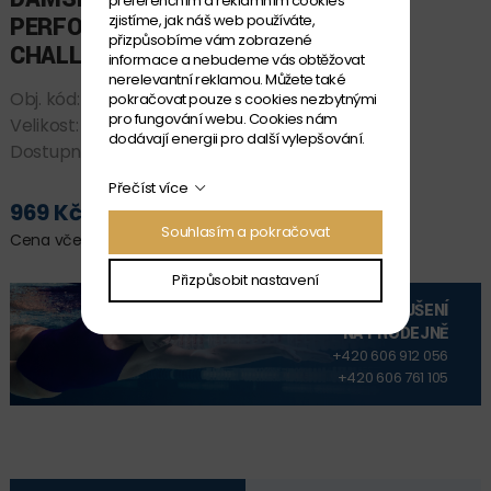
preferenčním a reklamním cookies
zjistíme, jak náš web používáte,
PERFORMANCE TEAM
přizpůsobíme vám zobrazené
CHALLENGE SOLID
informace a nebudeme vás obtěžovat
nerelevantní reklamou. Můžete také
Obj. kód:
004766_802 D38
pokračovat pouze s cookies nezbytnými
pro fungování webu. Cookies nám
Velikost:
D 38
dodávají energii pro další vylepšování.
Dostupnost:
SKLADEM
Přečíst více
969 Kč
PŘIDAT DO KOŠÍKU
Souhlasím a pokračovat
Cena včetně DPH
Přizpůsobit nastavení
VYZKOUŠENÍ
NA PRODEJNĚ
+420 606 912 056
+420 606 761 105