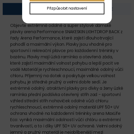
Přizpůsobit nastavení
POPIS
FOTOGALERIE
Objevte extrémně odolné a super stylové dámské
plavky arena Performance SNAKESKIN LIGHTDROP BACK z
řady Arena Performance, které zajistí dlouhotrvající
pohodlí a maximální výkon. Plavky jsou vhodné pro
sportovní i rekreační plavce pro každodenní tréninky v
bazénu. Plavky mají úzká ramínka a otevřená záda,
které zajistí maximální volnost pohybu a lepší pocit ve
vodě Materiál je rychleschnoucí, maximálně odolný vůči
chloru. Příjemný na dotek a poskytuje velkou volnost
pohybu, je středně pružný a velmi dobře sedí. Je
extrémně odolný. atraktivní plavky pro dívky a ženy úzké
ramínka přední podšívka otevřený střih zad - sportovní
vzhled střední střih nohaviček odolné vůči chloru
rychleschnoucí, extrémně odolný materiál UPF 50+ UV
ochrana vhodné na každodenní tréninky arena MaxLife
Eco: vyniká maximální odolností vůči chlóru a extrémní
trvanlivostí, a to i díky UPF 50+ UV ochraně. Velmi odolný
jemný a pružný materiál je nejoblíbenější mezi