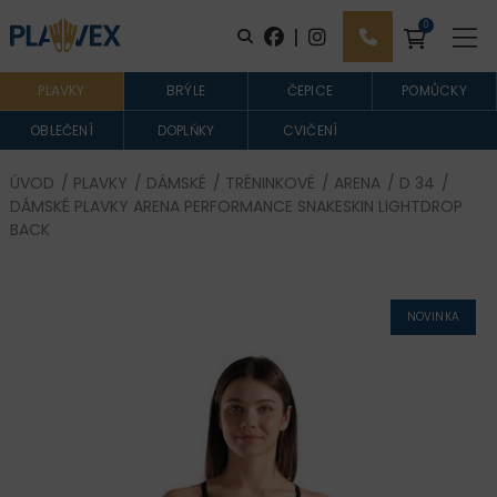
0
|
PLAVKY
BRÝLE
ČEPICE
POMŮCKY
OBLEČENÍ
DOPLŇKY
CVIČENÍ
ÚVOD
/
PLAVKY
/
DÁMSKÉ
/
TRÉNINKOVÉ
/
ARENA
/
D 34
/
DÁMSKÉ PLAVKY ARENA PERFORMANCE SNAKESKIN LIGHTDROP
BACK
NOVINKA