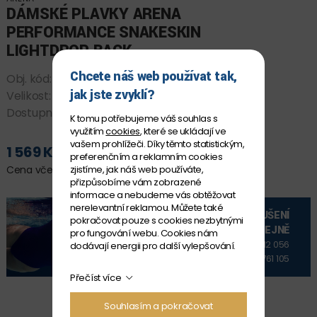
DÁMSKÉ PLAVKY ARENA
PERFORMANCE SNAKESKIN
LIGHTDROP BACK
Chcete náš web používat tak,
Obj. kód:
010157500 D34
jak jste zvyklí?
Velikost:
D 34
Dostupnost:
SKLADEM
K tomu potřebujeme váš souhlas s
využitím
cookies
, které se ukládají ve
vašem prohlížeči. Díky těmto statistickým,
1 569 Kč
preferenčním a reklamním cookies
PŘIDAT DO KOŠÍKU
zjistíme, jak náš web používáte,
Cena včetně DPH
přizpůsobíme vám zobrazené
informace a nebudeme vás obtěžovat
nerelevantní reklamou. Můžete také
VYZKOUŠENÍ
pokračovat pouze s cookies nezbytnými
NA PRODEJNĚ
pro fungování webu. Cookies nám
+420 606 912 056
dodávají energii pro další vylepšování.
+420 606 761 105
Přečíst více
Souhlasím a pokračovat