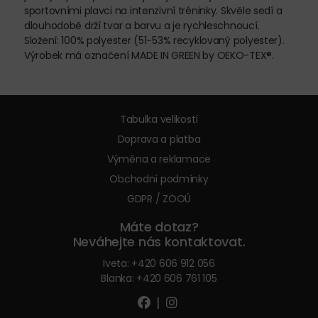
sportovními plavci na intenzivní tréninky. Skvěle sedí a
dlouhodobě drží tvar a barvu a je rychleschnoucí.
Složení: 100% polyester (51-53% recyklovaný polyester).
Výrobek má označení MADE IN GREEN by OEKO-TEX®.
Tabulka velikostí
Doprava a platba
Výměna a reklamace
Obchodní podmínky
GDPR / ZOOÚ
Máte dotaz?
Neváhejte nás kontaktovat.
Iveta:
+420 606 912 056
Blanka:
+420 606 761 105
|