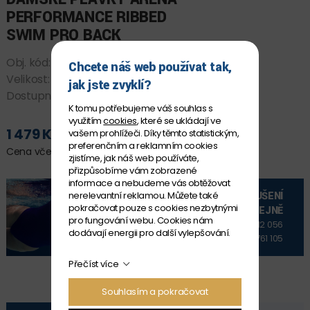
PERFORMANCE RIBBED
SWIM PRO BACK
Obj. kód:
*010168_550 D30
Chcete náš web používat tak,
Velikost:
D 30
jak jste zvyklí?
Dostupnost:
SKLADEM
K tomu potřebujeme váš souhlas s
využitím
cookies
, které se ukládají ve
1 479 Kč
vašem prohlížeči. Díky těmto statistickým,
PŘIDAT DO KOŠÍKU
preferenčním a reklamním cookies
Cena včetně DPH
zjistíme, jak náš web používáte,
přizpůsobíme vám zobrazené
informace a nebudeme vás obtěžovat
VYZKOUŠENÍ
nerelevantní reklamou. Můžete také
pokračovat pouze s cookies nezbytnými
NA PRODEJNĚ
pro fungování webu. Cookies nám
+420 606 912 056
dodávají energii pro další vylepšování.
+420 606 761 105
Přečíst více
Souhlasím a pokračovat