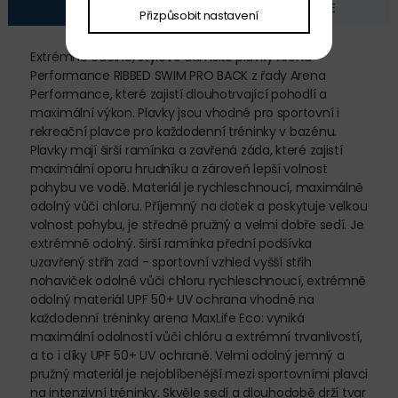
POPIS
FOTOGALERIE
Přizpůsobit nastavení
Extrémně odolné, stylové dámské plavky Arena
Performance RIBBED SWIM PRO BACK z řady Arena
Performance, které zajistí dlouhotrvající pohodlí a
maximální výkon. Plavky jsou vhodné pro sportovní i
rekreační plavce pro každodenní tréninky v bazénu.
Plavky mají širší ramínka a zavřená záda, které zajistí
maximální oporu hrudníku a zároveň lepší volnost
pohybu ve vodě. Materiál je rychleschnoucí, maximálně
odolný vůči chloru. Příjemný na dotek a poskytuje velkou
volnost pohybu, je středně pružný a velmi dobře sedí. Je
extrémně odolný. širší ramínka přední podšívka
uzavřený střih zad - sportovní vzhled vyšší střih
nohaviček odolné vůči chloru rychleschnoucí, extrémně
odolný materiál UPF 50+ UV ochrana vhodné na
každodenní tréninky arena MaxLife Eco: vyniká
maximální odolností vůči chlóru a extrémní trvanlivostí,
a to i díky UPF 50+ UV ochraně. Velmi odolný jemný a
pružný materiál je nejoblíbenější mezi sportovními plavci
na intenzivní tréninky. Skvěle sedí a dlouhodobě drží tvar