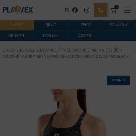
0
|
PLAVKY
BRÝLE
ČEPICE
POMŮCKY
OBLEČENÍ
DOPLŇKY
CVIČENÍ
ÚVOD
/
PLAVKY
/
DÁMSKÉ
/
TRÉNINKOVÉ
/
ARENA
/
D 30
/
DÁMSKÉ PLAVKY ARENA PERFORMANCE RIBBED SWIM PRO BACK
NOVINKA