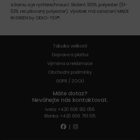
a barvu a je rychleschnoucí. Složení: 100% polyester (51-
53% recyklovaný polyester). Výrobek má označení MADE
IN GREEN by OEKO-TEX®.
Tabulka velikostí
Doprava a platba
Výměna a reklamace
Obchodní podmínky
GDPR / ZOOÚ
Máte dotaz?
Neváhejte nás kontaktovat.
Iveta:
+420 606 912 056
Blanka:
+420 606 761 105
|