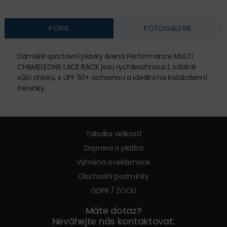
POPIS
FOTOGALERIE
Dámské sportovní plavky Arena Performance MULTI
CHAMELEONS LACE BACK jsou rychleschnoucí, odolné
vůči chloru, s UPF 50+ ochranou a ideální na každodenní
tréninky.
Tabulka velikostí
Doprava a platba
Výměna a reklamace
Obchodní podmínky
GDPR / ZOOÚ
Máte dotaz?
Neváhejte nás kontaktovat.