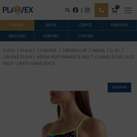
0
|
PLAVKY
BRÝLE
ČEPICE
POMŮCKY
OBLEČENÍ
DOPLŇKY
CVIČENÍ
ÚVOD
/
PLAVKY
/
DÁMSKÉ
/
TRÉNINKOVÉ
/
ARENA
/
D 30
/
DÁMSKÉ PLAVKY ARENA PERFORMANCE MULTI CHAMELEONS LACE
BACK- LIMITOVANÁ EDICE
NOVINKA