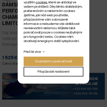
využitím
cookies
, které se ukládají ve
DÁMSKÉ PLAVKY ARENA
vašem prohlížeči. Díky těmto statistickým,
PERFORMANCE MULTI
preferenčním a reklamním cookies
zjistíme, jak náš web používáte,
CHAMELEONS LACE BACK-
přizpůsobíme vám zobrazené
LIMITOVANÁ EDICE
informace a nebudeme vás obtěžovat
nerelevantní reklamou. Můžete také
pokračovat pouze s cookies nezbytnými
Obj. kód:
010209_560 D30
pro fungování webu. Cookies nám
Velikost:
D 30
dodávají energii pro další vylepšování.
Dostupnost:
SKLADEM
Přečíst více
1 529 Kč
PŘIDAT DO KOŠÍKU
Souhlasím a pokračovat
Cena včetně DPH
Přizpůsobit nastavení
VYZKOUŠENÍ
NA PRODEJNĚ
+420 606 912 056
+420 606 761 105