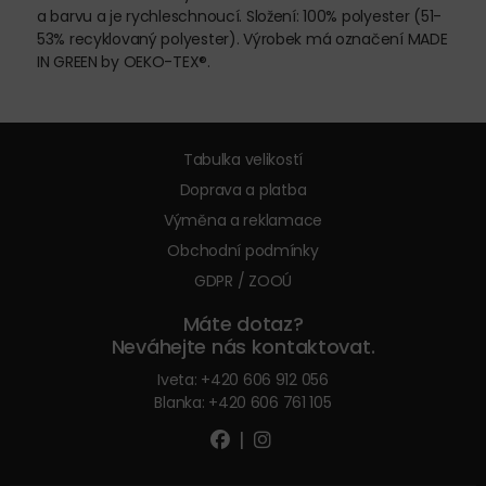
a barvu a je rychleschnoucí. Složení: 100% polyester (51-
53% recyklovaný polyester). Výrobek má označení MADE
IN GREEN by OEKO-TEX®.
Tabulka velikostí
Doprava a platba
Výměna a reklamace
Obchodní podmínky
GDPR / ZOOÚ
Máte dotaz?
Neváhejte nás kontaktovat.
Iveta:
+420 606 912 056
Blanka:
+420 606 761 105
|