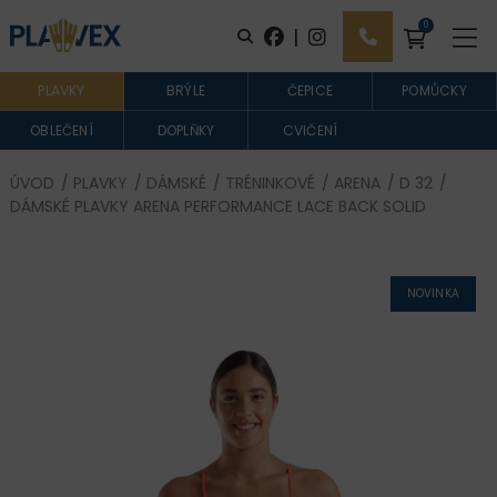
0
|
PLAVKY
BRÝLE
ČEPICE
POMŮCKY
OBLEČENÍ
DOPLŇKY
CVIČENÍ
ÚVOD
/
PLAVKY
/
DÁMSKÉ
/
TRÉNINKOVÉ
/
ARENA
/
D 32
/
DÁMSKÉ PLAVKY ARENA PERFORMANCE LACE BACK SOLID
NOVINKA