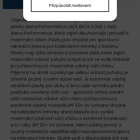
POPIS
FOTOGALERIE
Přizpůsobit nastavení
Objevte extrémně odolné a super stylové dámské
plavky arena Performance LACE BACK SOLID z řady
Arena Performance, které zajistí dlouhotrvající pohodlí a
maximální výkon. Plavky jsou vhodné pro sportovní i
rekreační plavce pro každodenní tréninky v bazénu.
Plavky mají úzká ramínka a otevřená záda, které zajistí
maximální volnost pohybu a lepší pocit ve vodě Materiál
je rychleschnoucí, maximálně odolný vůči chloru.
Příjemný na dotek a poskytuje velkou volnost pohybu, je
středně pružný a velmi dobře sedí. Je extrémně odolný.
atraktivní plavky pro dívky a ženy úzké ramínka přední
podšívka otevřený střih zad - sportovní vzhled střední
střih nohaviček odolné vůči chloru rychleschnoucí,
extrémně odolný materiál UPF 50+ UV ochrana vhodné
na každodenní tréninky arena MaxLife Eco: vyniká
maximální odolností vůči chlóru a extrémní trvanlivostí,
a to i díky UPF 50+ UV ochraně. Velmi odolný jemný a
pružný materiál je nejoblíbenější mezi sportovními plavci
na intenzivní tréninky. Skvěle sedí a dlouhodobě drží tvar