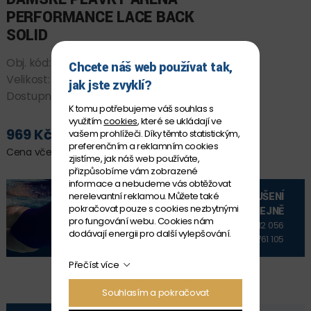
PERFORMANCE LACE BACK
SOLID
Obj. kód:
004651_504 D32
Chcete náš web používat tak,
Velikost:
D 32
jak jste zvyklí?
Dostupnost:
SKLADEM
K tomu potřebujeme váš souhlas s
využitím
cookies
, které se ukládají ve
969 Kč
vašem prohlížeči. Díky těmto statistickým,
PŘIDAT DO KOŠÍKU
preferenčním a reklamním cookies
Cena včetně DPH
zjistíme, jak náš web používáte,
přizpůsobíme vám zobrazené
informace a nebudeme vás obtěžovat
VYZKOUŠENÍ
nerelevantní reklamou. Můžete také
pokračovat pouze s cookies nezbytnými
NA PRODEJNĚ
pro fungování webu. Cookies nám
+420 606 912 056
dodávají energii pro další vylepšování.
+420 606 761 105
Přečíst více
Souhlasím a pokračovat