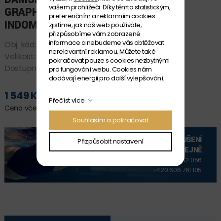
vašem prohlížeči. Díky těmto statistickým,
GRAPHIC CHALLENGE BACK
preferenčním a reklamním cookies
INDOMITUS
zjistíme, jak náš web používáte,
přizpůsobíme vám zobrazené
informace a nebudeme vás obtěžovat
Obj. kód:
*P010657-550 D32
nerelevantní reklamou. Můžete také
Velikost:
D 32
pokračovat pouze s cookies nezbytnými
Dostupnost:
SKLADEM
pro fungování webu. Cookies nám
dodávají energii pro další vylepšování.
1 549 Kč
PŘIDAT DO KOŠÍKU
Přečíst více
Cena včetně DPH
Souhlasím a pokračovat
VYZKOUŠENÍ
Přizpůsobit nastavení
NA PRODEJNĚ
+420 606 912 056
+420 606 761 105