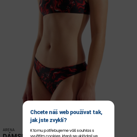
Chcete náš web používat tak,
jak jste zvyklí?
ARENA
K tomu potřebujeme váš souhlas s
DÁMSKÉ PLAVKY ARENA
využitím
cookies
, které se ukládají ve