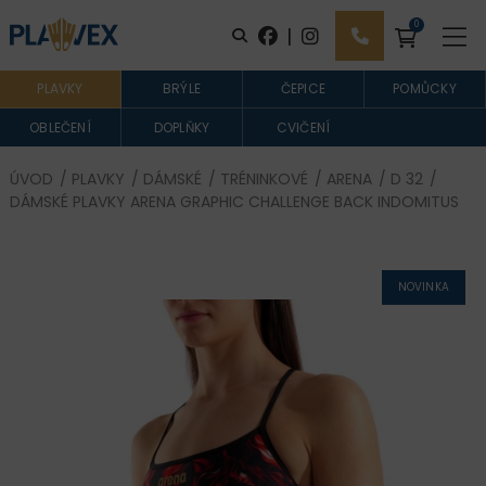
0
|
PLAVKY
BRÝLE
ČEPICE
POMŮCKY
OBLEČENÍ
DOPLŇKY
CVIČENÍ
ÚVOD
/
PLAVKY
/
DÁMSKÉ
/
TRÉNINKOVÉ
/
ARENA
/
D 32
/
DÁMSKÉ PLAVKY ARENA GRAPHIC CHALLENGE BACK INDOMITUS
NOVINKA