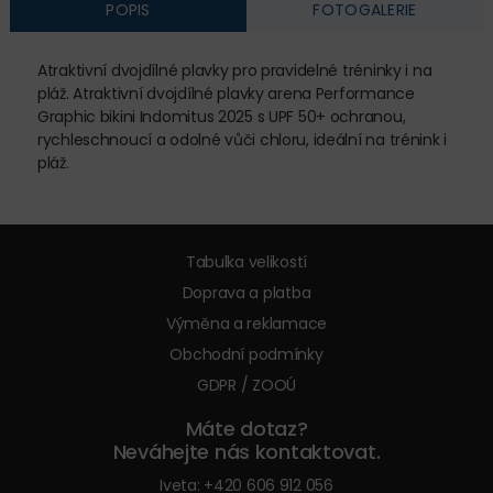
POPIS
FOTOGALERIE
Atraktivní dvojdílné plavky pro pravidelné tréninky i na
pláž. Atraktivní dvojdílné plavky arena Performance
Graphic bikini Indomitus 2025 s UPF 50+ ochranou,
rychleschnoucí a odolné vůči chloru, ideální na trénink i
pláž.
Tabulka velikostí
Doprava a platba
Výměna a reklamace
Obchodní podmínky
GDPR / ZOOÚ
Máte dotaz?
Neváhejte nás kontaktovat.
Iveta:
+420 606 912 056