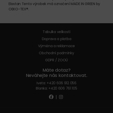
Elastan Tento výrobek má označení MADE IN GREEN by
OEKO-TEX®.
Tabulka velikostí
Doprava a platba
Výměna a reklamace
Obchodní podmínky
GDPR / ZOOÚ
Máte dotaz?
Neváhejte nás kontaktovat.
Iveta:
+420 606 912 056
Blanka:
+420 606 761 105
|