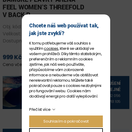
FEEL WOMEN'S THREEFOLD
V BACK R
Chcete náš web používat tak,
Obj. kód:
006483_581 D34
jak jste zvyklí?
Velikost:
D 34
Dostupnost:
SKLADEM
K tomu potřebujeme váš souhlas s
využitím
cookies
, které se ukládají ve
vašem prohlížeči. Díky těmto statistickým,
999 Kč
preferenčním a reklamním cookies
PŘIDAT DO KOŠÍKU
zjistíme, jak náš web používáte,
Cena včetně DPH
přizpůsobíme vám zobrazené
informace a nebudeme vás obtěžovat
nerelevantní reklamou. Můžete také
VYZKOUŠENÍ
pokračovat pouze s cookies nezbytnými
NA PRODEJNĚ
pro fungování webu. Cookies nám
+420 606 912 056
dodávají energii pro další vylepšování.
+420 606 761 105
Přečíst více
Souhlasím a pokračovat