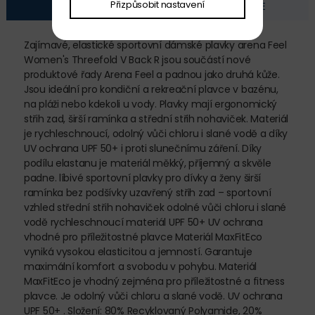
Přizpůsobit nastavení
POPIS
FOTOGALERIE
Zajímavé, elastické sportovní dámské plavky arena Feel
Women's Threefold V Back R jsou součástí nové
produktové řady Arena Feel a padnou jako druhá kůže.
Jsou ideální pro kondiční a rekreační plavce v bazénu,
na pláži nebo kdekoli u vody. Plavky mají ergonomický
střih zad, širší ramínka a střední střih nohaviček. Materiál
je rychleschnoucí, odolný vůči chloru i slané vodě a díky
UV ochrana UPF 50+ i proti slunečnímu záření. Díky
podílu elastanu je materiál měkký, příjemný a skvěle
padne. líbivé sportovní plavky pro dívky a ženy širší
ramínka bez podšívky uzavřený střih zad – sportovní
vzhled střední střih nohaviček odolné vůči chloru i slané
vodě rychleschnoucí materiál UPF 50+ UV ochrana
vhodné pro příležitostné plavce Materiál MaxFitEco
vyniká vysokou elasticitou a jemností. Garantuje
maximální komfort a svobodu v pohybu. Materiál
MaxFitEco je vhodný zejména pro příležitostné a fitness
plavce. Je odolný vůči chloru a slané vodě. UV ochrana
UPF 50+ . Složení: 80% Recyklovaný Polyamide, 20%