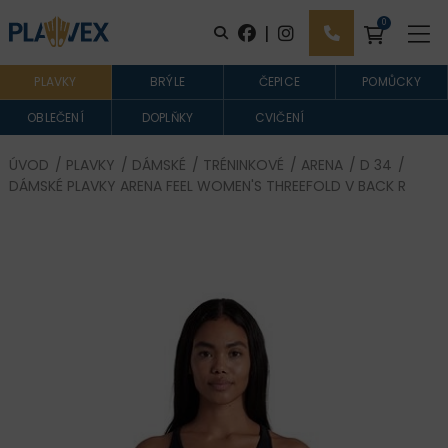
0
|
PLAVKY
BRÝLE
ČEPICE
POMŮCKY
OBLEČENÍ
DOPLŇKY
CVIČENÍ
ÚVOD
/
PLAVKY
/
DÁMSKÉ
/
TRÉNINKOVÉ
/
ARENA
/
D 34
/
DÁMSKÉ PLAVKY ARENA FEEL WOMEN'S THREEFOLD V BACK R