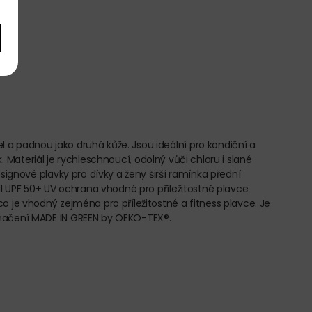
 a padnou jako druhá kůže. Jsou ideální pro kondiční a
k. Materiál je rychleschnoucí, odolný vůči chloru i slané
signové plavky pro dívky a ženy širší ramínka přední
ál UPF 50+ UV ochrana vhodné pro příležitostné plavce
o je vhodný zejména pro příležitostné a fitness plavce. Je
značení MADE IN GREEN by OEKO-TEX®.