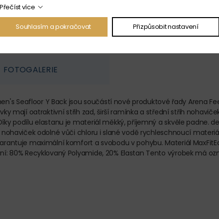
Přečíst více
Souhlasím a pokračovat
Přizpůsobit nastavení
FOTOGALERIE
's Seafloor Y Back jsou součástí nové produktové řady Arena Feel
ky mají oatraktivní střih zad, širší ramínka a střední střih nohaviče
Díky podílu elastanu je materiál měkký, příjemný a skvěle padne. de
ih nohaviček odolné vůči chloru i slané vodě rychleschnoucí materi
Garantuje maximální komfort a svobodu v pohybu. Materiál MaxFitEc
ožení: 80% Recyklovaný Polyamide, 20% Elastan Tento výrobek má o