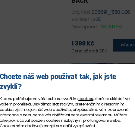
BACK
Obj. kód:
006691_550 D36
Velikost:
D 36
Dostupnost:
SKLADEM
1 399 Kč
PŘIDAT
Cena včetně DPH
Chcete náš web používat tak, jak jste
zvyklí?
K tomu potřebujeme váš souhlas s využitím
cookies
, které se ukládají ve
vašem prohlížeči. Díky těmto statistickým, preferenčním a reklamním
cookies zjistíme, jak náš web používáte, přizpůsobíme vám zobrazené
informace a nebudeme vás obtěžovat nerelevantní reklamou. Můžete
také pokračovat pouze s cookies nezbytnými pro fungování webu.
Cookies nám dodávají energii pro další vylepšování.