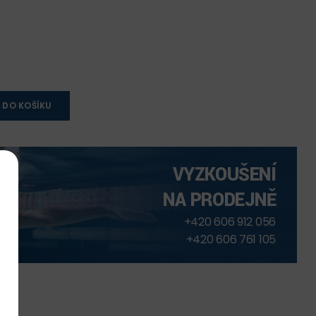
 DO KOŠÍKU
VYZKOUŠENÍ
NA PRODEJNĚ
+420 606 912 056
+420 606 761 105