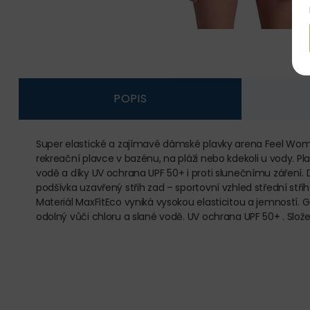
POPIS
Super elastické a zajímavé dámské plavky arena Feel Women
rekreační plavce v bazénu, na pláži nebo kdekoli u vody. Plav
vodě a díky UV ochrana UPF 50+ i proti slunečnímu záření. 
podšívka uzavřený střih zad – sportovní vzhled střední stř
Materiál MaxFitEco vyniká vysokou elasticitou a jemností. 
odolný vůči chloru a slané vodě. UV ochrana UPF 50+ . Sl