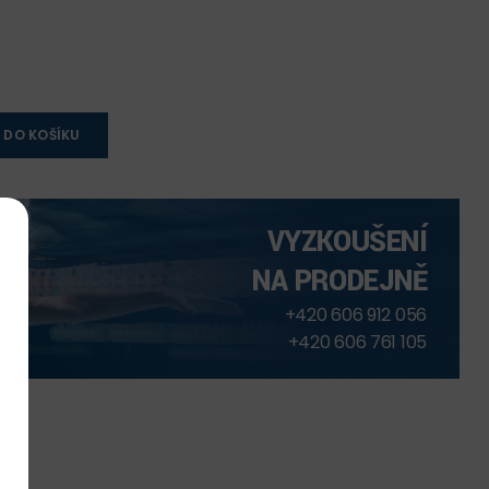
 DO KOŠÍKU
VYZKOUŠENÍ
NA PRODEJNĚ
+420 606 912 056
+420 606 761 105