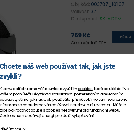
Obj. kód:
003787_101 37
Velikost:
37
Dostupnost:
SKLADEM
769 Kč
PŘIDAT
Cena včetně DPH
Chcete náš web používat tak, jak jste
zvyklí?
K tomu potřebujeme váš souhlas s využitím
cookies
, které se ukládají ve
vašem prohlížeči. Díky těmto statistickým, preferenčním a reklamním
cookies zjistíme, jak náš web používáte, přizpůsobíme vám zobrazené
informace a nebudeme vás obtěžovat nerelevantní reklamou. Můžete
také pokračovat pouze s cookies nezbytnými pro fungování webu.
Cookies nám dodávají energii pro další vylepšování.
Přečíst více