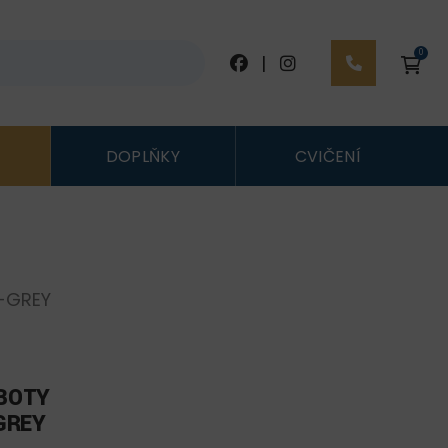
0
|
DOPLŇKY
CVIČENÍ
-GREY
BOTY
GREY