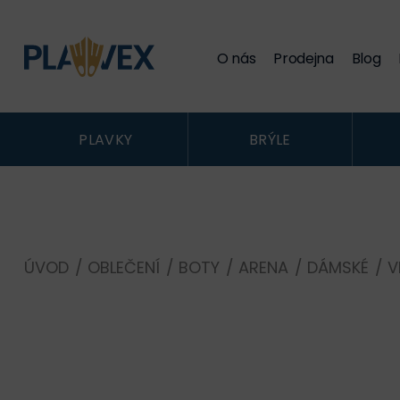
O nás
Prodejna
Blog
PLAVKY
BRÝLE
ÚVOD
/
OBLEČENÍ
/
BOTY
/
ARENA
/
DÁMSKÉ
/
V