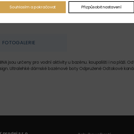
Souhlasím a pokračovat
Přizpůsobit nastavení
FOTOGALERIE
A jsou určeny pro vodní aktivity u bazénu. koupališti i na pláži. 
esign. Ultralehké dámské bazénové boty Odpružené Odtokové kanál
 prodej s.r.o.