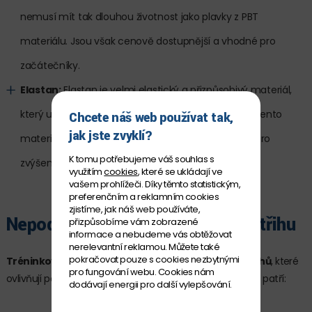
nemusí mít tak dlouhou životnost jako plavky z PBT
materiálu. Jsou však cenově dostupnější a vhodné pro
začátečníky.
Elastan:
Elastan je velmi elastický a přizpůsobivý materiál,
který umožňuje plavkám perfektně sedět na těle. Tento
Chcete náš web používat tak,
jak jste zvyklí?
materiál se často kombinuje s PBT nebo nylonem pro
K tomu potřebujeme váš souhlas s
zvýšení komfortu.
využitím
cookies
, které se ukládají ve
vašem prohlížeči. Díky těmto statistickým,
preferenčním a reklamním cookies
zjistíme, jak náš web používáte,
Nepodceňujte výběr správného střihu
přizpůsobíme vám zobrazené
informace a nebudeme vás obtěžovat
nerelevantní reklamou. Můžete také
pokračovat pouze s cookies nezbytnými
Tréninkové plavky se vyrábějí v různých typech střihů
, které
pro fungování webu. Cookies nám
ovlivňují pohodlí a volnost pohybu. Mezi nejběžnější střihy patří:
dodávají energii pro další vylepšování.