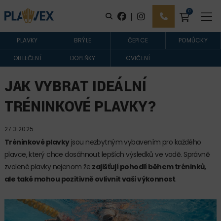
0
|
PLAVKY
BRÝLE
ČEPICE
POMŮCKY
OBLEČENÍ
DOPLŇKY
CVIČENÍ
JAK VYBRAT IDEÁLNÍ
TRÉNINKOVÉ PLAVKY?
27.3.2025
Tréninkové plavky
jsou nezbytným vybavením pro každého
plavce, který chce dosáhnout lepších výsledků ve vodě. Správně
zvolené plavky nejenom že
zajišťují pohodlí během tréninků,
ale také mohou pozitivně ovlivnit vaši výkonnost
.