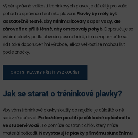
Výběr správné velikosti tréninkových plavek je důležitý pro vaše
pohodlí a správnou techniku plavání.
Plavky by měly být
dostatečně těsné, aby minimalizovaly odpor vody, ale
zároveň ne příliš těsné, aby omezovaly pohyb.
Doporučuje se
vybírat plavky podle obvodu pasu a boků, ale nezapomeňte se
řídit také doporučeními výrobce, jelikož velikosti se mohou lišit
podle značky.
CHCI SI PLAVKY PŘIJÍT VYZKOUŠET
Jak se starat o tréninkové plavky?
Aby vám tréninkové plavky sloužily co nejdéle, je důležité o ně
správně pečovat.
Po každém použití je důkladně opláchněte
ve studené vodě.
To pomůže odstranit chlór, který může
materiál poškodit.
Nevystavujte plavky přímému slunečnímu