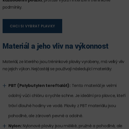
každodenní použití
, protože vydrží i intenzivní tréninkové
podmínky.
CHCI SI VYBRAT PLAVKY
Materiál a jeho vliv na výkonnost
Materiál, ze kterého jsou tréninkové plavky vyrobeny, má velký vliv
na jejich výkon. Nejčastěji se používají následující materiály:
PBT (Polybutylen tereftalát):
Tento materiál je velmi
odolný vůči chlóru a rychle schne. Je ideální pro plavce, kteří
tráví dlouhé hodiny ve vodě. Plavky z PBT materiálu jsou
pohodlné, ale zároveň pevné a odolné.
Nylon:
Nylonové plavky jsou měkké, pružné a pohodlné, ale