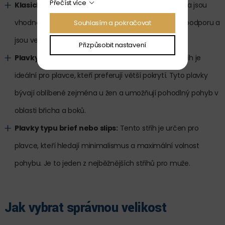
Přečíst více
Klasické plavky:
Tyto plavky mají standardní střih a jsou
vhodné pro většinu plavců. Poskytují dostatečnou podporu a
Souhlasím a pokračovat
jsou velmi pohodlné.
Přizpůsobit nastavení
Plavky s vysokým pasem nebo šortky:
Tento střih je
ideální pro plavce, kteří preferují větší pokrytí. Tyto plavky
bývají oblíbené zejména u žen a umožňují pohodlný pohyb v
oblasti břicha a boků.
Plavky typu brief nebo slips:
Tento střih je určen pro
plavce, kteří hledají minimalismus a maximální volnost
pohybu. Je to jeden z nejběžnějších střihů pro muže.
Jak vybrat správnou velikost