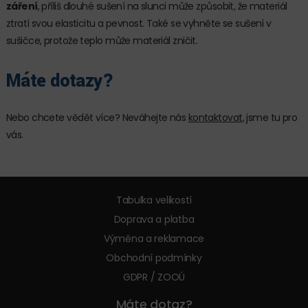
záření
, příliš dlouhé sušení na slunci může způsobit, že materiál
ztratí svou elasticitu a pevnost. Také se vyhněte se sušení v
sušičce, protože teplo může materiál zničit.
Máte dotazy?
Nebo chcete vědět více? Neváhejte nás
kontaktovat
, jsme tu pro
vás.
Tabulka velikostí
Doprava a platba
Výměna a reklamace
Obchodní podmínky
GDPR / ZOOÚ
Máte dotaz?