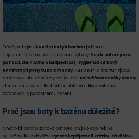
Právě proto jsou
kvalitní boty k bazénu
jednou z
nejpraktičtějších součástí plavecké výbavy.
Nejde přitom jen o
pohodlí, ale hlavně o bezpečnost, hygienu a celkový
komfort při pohybu kolem vody.
Na našem e-shopu najdete
bazénovou obuv pro ženy, muže i děti
od ověřené značky Arena
,
která je mezi plavci dlouhodobě oblíbená díky kvalitnímu
zpracování a pohodlnému nošení.
Proč jsou boty k bazénu důležité?
Mnoho lidí bere bazénové pantofle jen jako doplněk. Ve
skutečnosti ale dokážou
výrazně zpříjemnit každou návštěvu