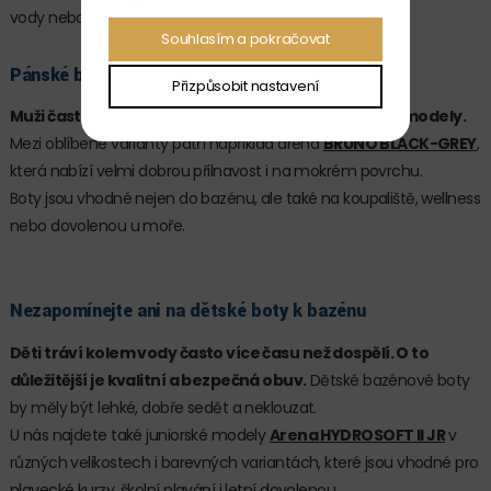
vody nebo při pravidelném plaveckém tréninku.
Souhlasím a pokračovat
Pánské boty k bazénu pro pravidelné používání
Přizpůsobit nastavení
Muži často preferují jednoduché, funkční a odolné modely.
Mezi oblíbené varianty patří například arena
BRUNO BLACK-GREY
,
která nabízí velmi dobrou přilnavost i na mokrém povrchu.
Boty jsou vhodné nejen do bazénu, ale také na koupaliště, wellness
nebo dovolenou u moře.
Nezapomínejte ani na dětské boty k bazénu
Děti tráví kolem vody často více času než dospělí. O to
důležitější je kvalitní a bezpečná obuv.
Dětské bazénové boty
by měly být lehké, dobře sedět a neklouzat.
U nás najdete také juniorské modely
Arena HYDROSOFT II JR
v
různých velikostech i barevných variantách, které jsou vhodné pro
plavecké kurzy, školní plavání i letní dovolenou.