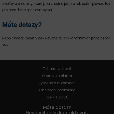
značky a produkty, které jsou vhodné jak pro rekreační plavce, tak
pro pravidelné sportovní využití.
Máte dotazy?
Nebo chcete vědět více? Neváhejte nás
kontaktovat
, jsme tu pro
vás.
Tabulka velikostí
Doprava a platba
Výměna a reklamace
Obchodní podmínky
GDPR / ZOOÚ
Máte dotaz?
Neváhejte nás kontaktovat.