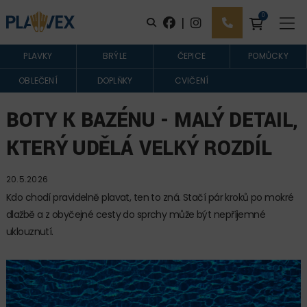
0
|
PLAVKY
BRÝLE
ČEPICE
POMŮCKY
OBLEČENÍ
DOPLŇKY
CVIČENÍ
BOTY K BAZÉNU - MALÝ DETAIL,
KTERÝ UDĚLÁ VELKÝ ROZDÍL
20.5.2026
Kdo chodí pravidelně plavat, ten to zná. Stačí pár kroků po mokré
dlažbě a z obyčejné cesty do sprchy může být nepříjemné
uklouznutí.