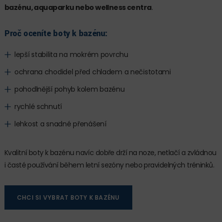
bazénu, aquaparku nebo wellness centra
.
Proč oceníte boty k bazénu:
lepší stabilita na mokrém povrchu
ochrana chodidel před chladem a nečistotami
pohodlnější pohyb kolem bazénu
rychlé schnutí
lehkost a snadné přenášení
Kvalitní boty k bazénu navíc dobře drží na noze, netlačí a zvládnou
i časté používání během letní sezóny nebo pravidelných tréninků.
CHCI SI VYBRAT BOTY K BAZÉNU