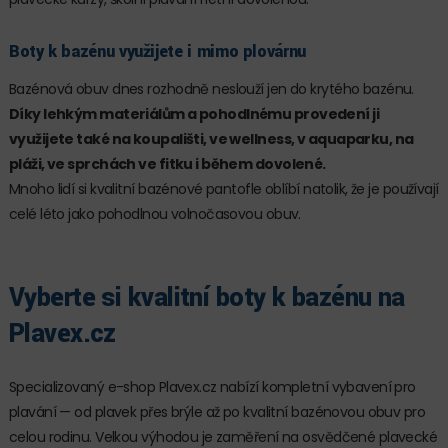
Boty k bazénu využijete i mimo plovárnu
Bazénová obuv dnes rozhodně neslouží jen do krytého bazénu.
Díky lehkým materiálům a pohodlnému provedení ji
využijete také na koupališti, ve wellness, v aquaparku, na
pláži, ve sprchách ve fitku i během dovolené.
Mnoho lidí si kvalitní bazénové pantofle oblíbí natolik, že je používají
celé léto jako pohodlnou volnočasovou obuv.
Vyberte si kvalitní boty k bazénu na
Plavex.cz
Specializovaný e-shop Plavex.cz nabízí kompletní vybavení pro
plavání — od plavek přes brýle až po kvalitní bazénovou obuv pro
celou rodinu. Velkou výhodou je zaměření na osvědčené plavecké