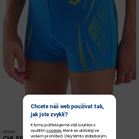
Chcete náš web používat tak,
jak jste zvyklí?
K tomu potřebujeme váš souhlas s
využitím
cookies
, které se ukládají ve
ARENA
vašem prohlížeči. Díky těmto statistickým,
CHLAPECKÉ PLAVKY ARENA