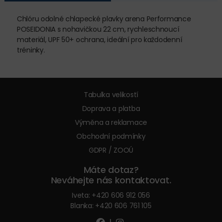
Chlóru odolné chlapecké plavky arena Performance
POSEIDONIA s nohavičkou 22 cm, rychleschnoucí
materiál, UPF 50+ ochrana, ideální pro každodenní
tréninky.
Tabulka velikostí
Doprava a platba
Výměna a reklamace
Obchodní podmínky
GDPR / ZOOÚ
Máte dotaz?
Neváhejte nás kontaktovat.
Iveta:
+420 606 912 056
Blanka:
+420 606 761 105