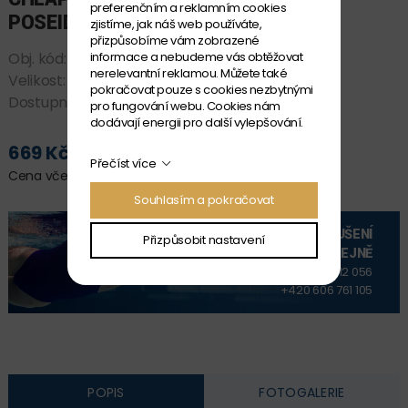
preferenčním a reklamním cookies
POSEIDONIA SWIM SHORT
zjistíme, jak náš web používáte,
přizpůsobíme vám zobrazené
Obj. kód:
009008-806 8-9
informace a nebudeme vás obtěžovat
nerelevantní reklamou. Můžete také
Velikost:
8-9
pokračovat pouze s cookies nezbytnými
Dostupnost:
SKLADEM
pro fungování webu. Cookies nám
dodávají energii pro další vylepšování.
669 Kč
PŘIDAT DO KOŠÍKU
Přečíst více
Cena včetně DPH
Souhlasím a pokračovat
VYZKOUŠENÍ
Přizpůsobit nastavení
NA PRODEJNĚ
+420 606 912 056
+420 606 761 105
POPIS
FOTOGALERIE