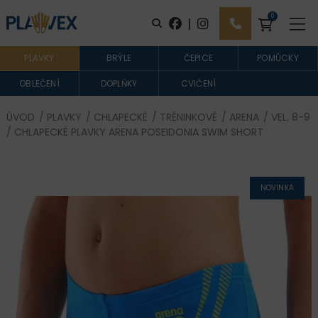
0
|
PLAVKY
BRÝLE
ČEPICE
POMŮCKY
OBLEČENÍ
DOPLŇKY
CVIČENÍ
ÚVOD
/
PLAVKY
/
CHLAPECKÉ
/
TRÉNINKOVÉ
/
ARENA
/
VEL. 8-9
/ CHLAPECKÉ PLAVKY ARENA POSEIDONIA SWIM SHORT
NOVINKA