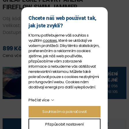
FIREFLOW SWIM JAMMER
Chcete náš web používat tak,
Obj. kód:
*010408_500 10-11
jak jste zvyklí?
Velikost:
10-11
Dostupnost:
SKLADEM
K tomu potřebujeme váš souhlas s
využitím
cookies
, které se ukládají ve
vašem prohlížeči. Díky těmto statistickým,
899 Kč
PŘIDAT DO KOŠÍKU
preferenčním a reklamním cookies
Cena včetně DPH
zjistíme, jak náš web používáte,
přizpůsobíme vám zobrazené
informace a nebudeme vás obtěžovat
nerelevantní reklamou. Můžete také
VYZKOUŠENÍ
pokračovat pouze s cookies nezbytnými
NA PRODEJNĚ
pro fungování webu. Cookies nám
+420 606 912 056
dodávají energii pro další vylepšování.
+420 606 761 105
Přečíst více
Souhlasím a pokračovat
POPIS
FOTOGALERIE
Přizpůsobit nastavení