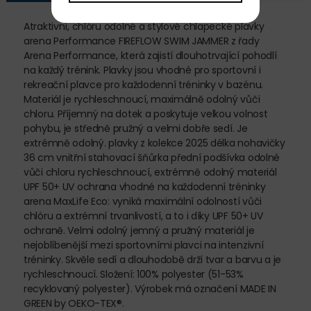
Atraktivní, chlóru odolné a stylové chlapecké plavky
arena Performance FIREFLOW SWIM JAMMER z řady
Arena Performance, která zajistí dlouhotrvající pohodlí
na každý trénink. Plavky jsou vhodné pro sportovní i
rekreační plavce pro každodenní tréninky v bazénu.
Materiál je rychleschnoucí, maximálně odolný vůči
chloru. Příjemný na dotek a poskytuje velkou volnost
pohybu, je středně pružný a velmi dobře sedí. Je
extrémně odolný. plavky z kolekce 2025 délka nohavičky
36 cm vnitřní stahovací šňůrka přední podšívka odolné
vůči chloru rychleschnoucí, extrémně odolný materiál
UPF 50+ UV ochrana vhodné na každodenní tréninky
arena MaxLife Eco: vyniká maximální odolností vůči
chlóru a extrémní trvanlivostí, a to i díky UPF 50+ UV
ochraně. Velmi odolný jemný a pružný materiál je
nejoblíbenější mezi sportovními plavci na intenzivní
tréninky. Skvěle sedí a dlouhodobě drží tvar a barvu a je
rychleschnoucí. Složení: 100% polyester (51-53%
recyklovaný polyester). Výrobek má označení MADE IN
GREEN by OEKO-TEX®.