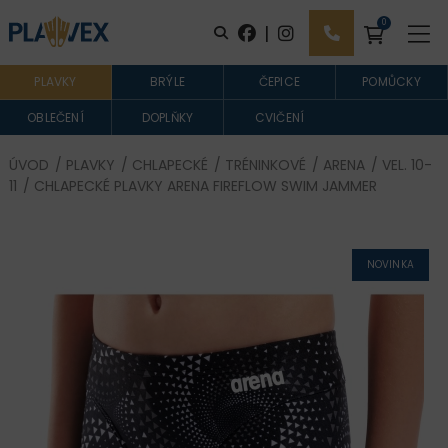
0
|
PLAVKY
BRÝLE
ČEPICE
POMŮCKY
OBLEČENÍ
DOPLŇKY
CVIČENÍ
ÚVOD
/
PLAVKY
/
CHLAPECKÉ
/
TRÉNINKOVÉ
/
ARENA
/
VEL. 10-
11
/ CHLAPECKÉ PLAVKY ARENA FIREFLOW SWIM JAMMER
NOVINKA