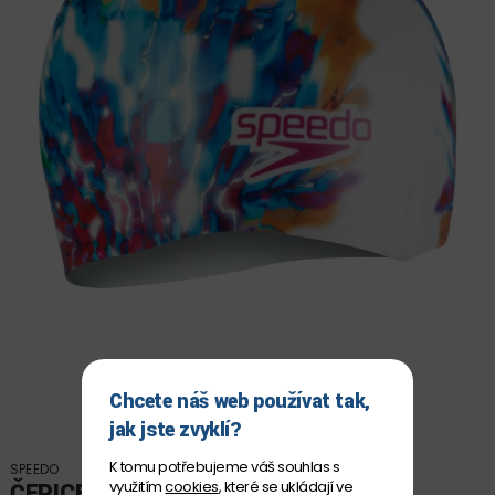
Chcete náš web používat tak,
jak jste zvyklí?
K tomu potřebujeme váš souhlas s
SPEEDO
využitím
cookies
, které se ukládají ve
ČEPICE DIGITAL PRINTED