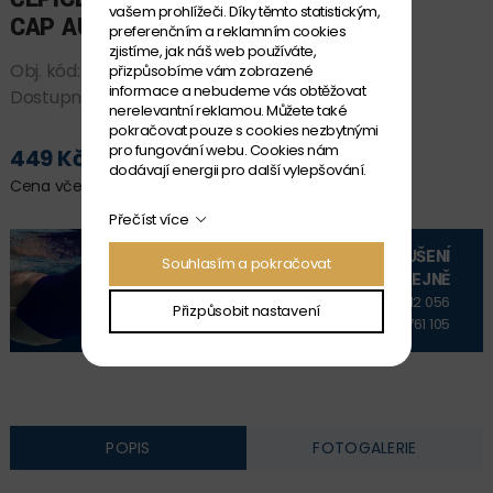
vašem prohlížeči. Díky těmto statistickým,
CAP AU WHITE/PINK
preferenčním a reklamním cookies
zjistíme, jak náš web používáte,
Obj. kód:
8-1352415969
přizpůsobíme vám zobrazené
informace a nebudeme vás obtěžovat
Dostupnost:
SKLADEM
nerelevantní reklamou. Můžete také
pokračovat pouze s cookies nezbytnými
pro fungování webu. Cookies nám
449 Kč
PŘIDAT DO KOŠÍKU
dodávají energii pro další vylepšování.
Cena včetně DPH
Přečíst více
VYZKOUŠENÍ
Souhlasím a pokračovat
NA PRODEJNĚ
+420 606 912 056
Přizpůsobit nastavení
+420 606 761 105
POPIS
FOTOGALERIE