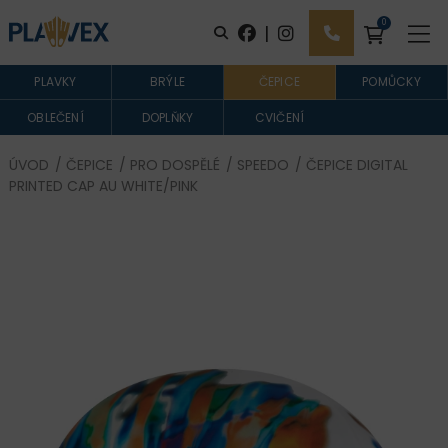
0
|
PLAVKY
BRÝLE
ČEPICE
POMŮCKY
OBLEČENÍ
DOPLŇKY
CVIČENÍ
ÚVOD
/
ČEPICE
/
PRO DOSPĚLÉ
/
SPEEDO
/ ČEPICE DIGITAL
PRINTED CAP AU WHITE/PINK