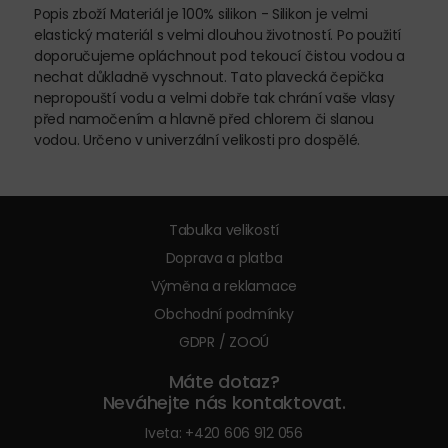
Popis zboží Materiál je 100% silikon - Silikon je velmi
elastický materiál s velmi dlouhou životností. Po použití
doporučujeme opláchnout pod tekoucí čistou vodou a
nechat důkladně vyschnout. Tato plavecká čepička
nepropouští vodu a velmi dobře tak chrání vaše vlasy
před namočením a hlavně před chlorem či slanou
vodou. Určeno v univerzální velikosti pro dospělé.
Tabulka velikostí
Doprava a platba
Výměna a reklamace
Obchodní podmínky
GDPR / ZOOÚ
Máte dotaz?
Neváhejte nás kontaktovat.
Iveta:
+420 606 912 056