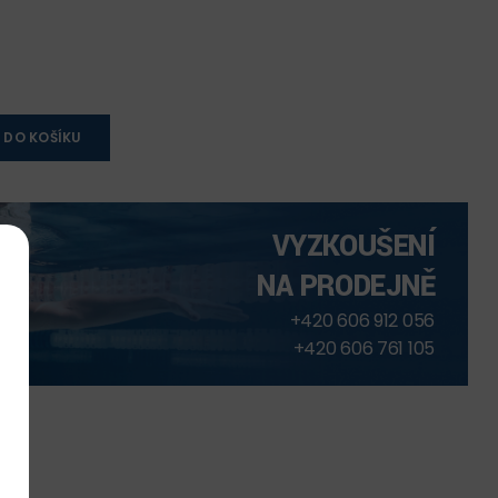
 DO KOŠÍKU
VYZKOUŠENÍ
NA PRODEJNĚ
+420 606 912 056
+420 606 761 105