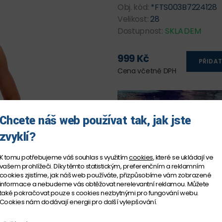
Obj. kód:
*FTS003B7224128
Velikost:
28
Dostupnost:
SKLADEM
999 Kč
PŘIDAT
Cena včetně DPH
Chcete náš web používat tak, jak jste
zvyklí?
K tomu potřebujeme váš souhlas s využitím
cookies
, které se ukládají ve
vašem prohlížeči. Díky těmto statistickým, preferenčním a reklamním
cookies zjistíme, jak náš web používáte, přizpůsobíme vám zobrazené
informace a nebudeme vás obtěžovat nerelevantní reklamou. Můžete
také pokračovat pouze s cookies nezbytnými pro fungování webu.
Cookies nám dodávají energii pro další vylepšování.