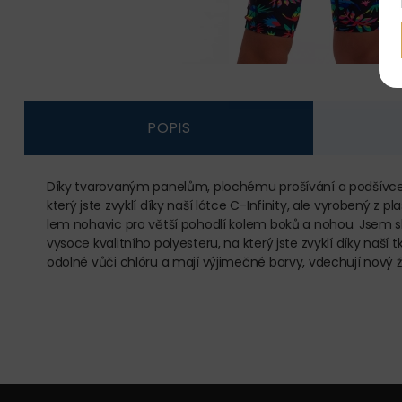
POPIS
Díky tvarovaným panelům, plochému prošívání a podšívce př
který jste zvyklí díky naší látce C-Infinity, ale vyrobený z
lem nohavic pro větší pohodlí kolem boků a nohou. Jsem sk
vysoce kvalitního polyesteru, na který jste zvyklí díky naší
odolné vůči chlóru a mají výjimečné barvy, vdechují nový ž