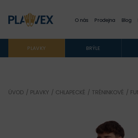
O nás
Prodejna
Blog
PLAVKY
BRÝLE
ÚVOD
/
PLAVKY
/
CHLAPECKÉ
/
TRÉNINKOVÉ
/
FU