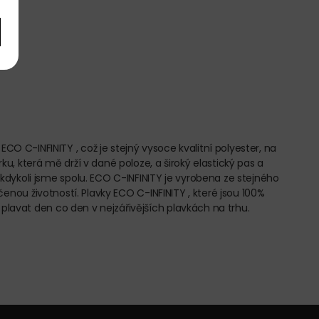
 C-INFINITY , což je stejný vysoce kvalitní polyester, na
ku, která mě drží v dané poloze, a široký elastický pas a
dykoli jsme spolu. ECO C-INFINITY je vyrobena ze stejného
nčenou životností. Plavky ECO C-INFINITY , které jsou 100%
plavat den co den v nejzářivějších plavkách na trhu.