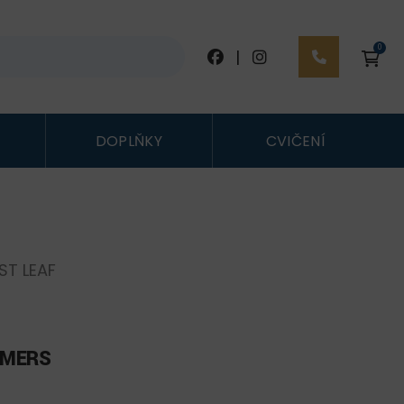
0
|
DOPLŇKY
CVIČENÍ
ST LEAF
MMERS