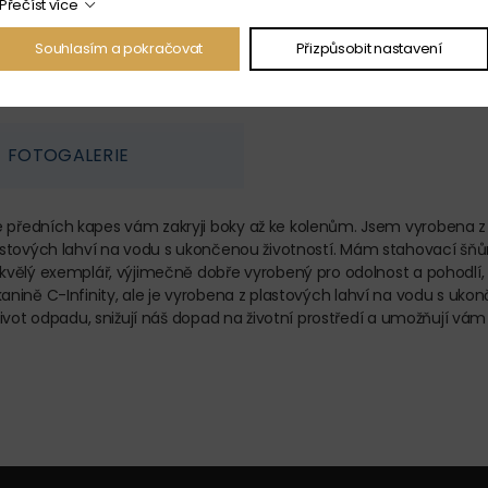
Přečíst více
Souhlasím a pokračovat
Přizpůsobit nastavení
FOTOGALERIE
edních kapes vám zakryji boky až ke kolenům. Jsem vyrobena z ECO
 plastových lahví na vodu s ukončenou životností. Mám stahovací šňůr
vělý exemplář, výjimečně dobře vyrobený pro odolnost a pohodlí, k
 tkanině C-Infinity, ale je vyrobena z plastových lahví na vodu s uko
ivot odpadu, snižují náš dopad na životní prostředí a umožňují vám 