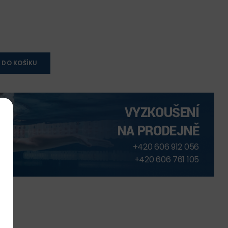
 DO KOŠÍKU
VYZKOUŠENÍ
NA PRODEJNĚ
+420 606 912 056
+420 606 761 105