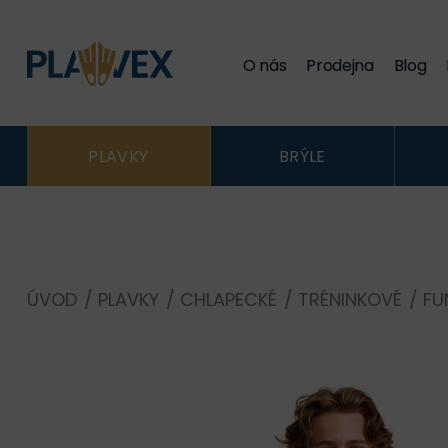
O nás
Prodejna
Blog
PLAVKY
BRÝLE
ÚVOD
/
PLAVKY
/
CHLAPECKÉ
/
TRÉNINKOVÉ
/
FU