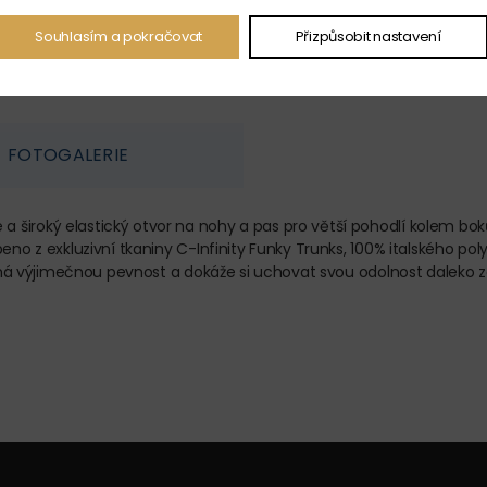
Souhlasím a pokračovat
Přizpůsobit nastavení
FOTOGALERIE
a široký elastický otvor na nohy a pas pro větší pohodlí kolem 
beno z exkluzivní tkaniny C-Infinity Funky Trunks, 100% italského p
, má výjimečnou pevnost a dokáže si uchovat svou odolnost daleko za