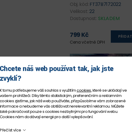
Obj. kód:
FT37B7172022
Velikost:
22
Dostupnost:
SKLADEM
799 Kč
PŘIDAT
Cena včetně DPH
Chcete náš web používat tak, jak jste
zvyklí?
K tomu potřebujeme váš souhlas s využitím
cookies
, které se ukládají ve
vašem prohlížeči. Díky těmto statistickým, preferenčním a reklamním
cookies zjistíme, jak náš web používáte, přizpůsobíme vám zobrazené
informace a nebudeme vás obtěžovat nerelevantní reklamou. Můžete
také pokračovat pouze s cookies nezbytnými pro fungování webu.
Cookies nám dodávají energii pro další vylepšování.
Přečíst více