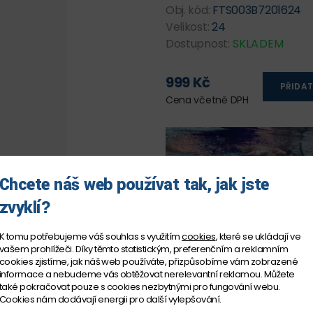
Obj. kód:
FTS003B7201624
Velikost:
24
Dostupnost:
SKLADEM
999 Kč
PŘIDAT
Cena včetně DPH
Chcete náš web používat tak, jak jste
zvyklí?
K tomu potřebujeme váš souhlas s využitím
cookies
, které se ukládají ve
vašem prohlížeči. Díky těmto statistickým, preferenčním a reklamním
cookies zjistíme, jak náš web používáte, přizpůsobíme vám zobrazené
informace a nebudeme vás obtěžovat nerelevantní reklamou. Můžete
také pokračovat pouze s cookies nezbytnými pro fungování webu.
Cookies nám dodávají energii pro další vylepšování.