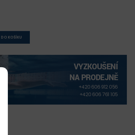
 DO KOŠÍKU
VYZKOUŠENÍ
NA PRODEJNĚ
+420 606 912 056
+420 606 761 105