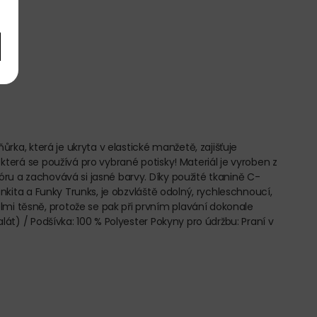
ůrka, která je ukryta v elastické manžetě, zajišťuje
která se používá pro vybrané potisky! Materiál je vyroben z
óru a zachovává si jasné barvy. Díky použité tkanině C-
unkita a Funky Trunks, je obzvláště odolný, rychleschnoucí,
lmi těsně, protože se pak při prvním plavání dokonale
lát) / Podšívka: 100 % Polyester Pokyny pro údržbu: Praní v