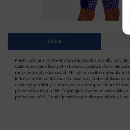
POPIS
Přední část je z vnitřní strany plně podšitá tak, aby byly p
dokonalé držení. Široký střih nohavic zajišťuje dokonalé po
recyklovaných nápojových PET lahví, kvalita materiálu zůst
Infinity odolné vůči chlóru zůstává vzor stejně stálobarevný
elastický, prodyšný a nabízí pevnou kompresi. Kromě toho 
přizpůsobí vašemu tělu. Doplňující informace: Materiálové sl
pračce na 40°C, Použití jemného pracího prostředku, Nesuši