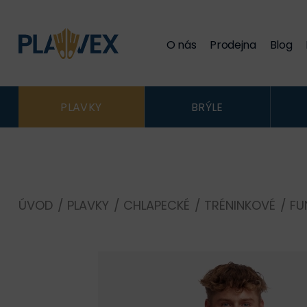
O nás
Prodejna
Blog
PLAVKY
BRÝLE
ÚVOD
/
PLAVKY
/
CHLAPECKÉ
/
TRÉNINKOVÉ
/
FU