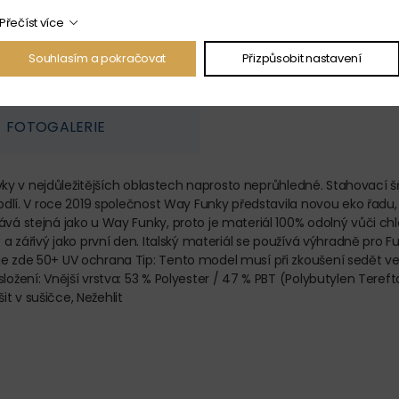
Přečíst více
Souhlasím a pokračovat
Přizpůsobit nastavení
FOTOGALERIE
lavky v nejdůležitějších oblastech naprosto neprůhledné. Stahovací šň
hodlí. V roce 2019 společnost Way Funky představila novou eko řadu, 
ává stejná jako u Way Funky, proto je materiál 100% odolný vůči chl
 a zářivý jako první den. Italský materiál se používá výhradně pro F
je zde 50+ UV ochrana Tip: Tento model musí při zkoušení sedět ve
ožení: Vnější vrstva: 53 % Polyester / 47 % PBT (Polybutylen Terefta
t v sušičce, Nežehlit