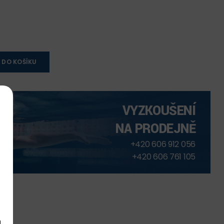
 DO KOŠÍKU
VYZKOUŠENÍ
NA PRODEJNĚ
+420 606 912 056
+420 606 761 105