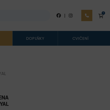
0
|
DOPLŇKY
CVIČENÍ
YAL
ENA
OYAL