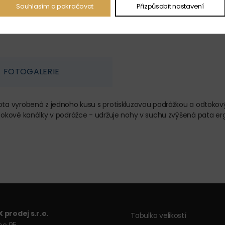
Souhlasím a pokračovat
Přizpůsobit nastavení
FOTOGALERIE
a vyrobená z jednoho kusu s protiskluzovou podrážkou a odtokový
okové kanálky v podrážce - udržuje nohy v suchu zvýšená pata ergo
 prodej s.r.o.
Tabulka velikostí