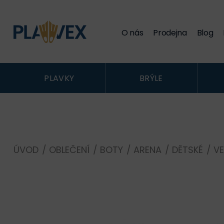
O nás
Prodejna
Blog
PLAVKY
BRÝLE
ÚVOD
/
OBLEČENÍ
/
BOTY
/
ARENA
/
DĚTSKÉ
/
VE