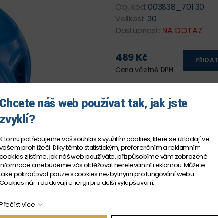
Obj. kód:
003838_701 30
Velikost:
30
Dostupnost:
NA DOTAZ
489 Kč
PŘIDAT
Cena včetně DPH
Chcete náš web používat tak, jak jste
zvyklí?
K tomu potřebujeme váš souhlas s využitím
cookies
, které se ukládají ve
vašem prohlížeči. Díky těmto statistickým, preferenčním a reklamním
cookies zjistíme, jak náš web používáte, přizpůsobíme vám zobrazené
informace a nebudeme vás obtěžovat nerelevantní reklamou. Můžete
také pokračovat pouze s cookies nezbytnými pro fungování webu.
Cookies nám dodávají energii pro další vylepšování.
Přečíst více