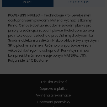
POPIS
FOTOGALERIE
POWERSKIN IMPULSO - Technologie Pro-Level je nyní
dostupná všem plavcům. Materiál vychází z tkaniny
Primo. Cenově dostupné, odolné závodní plavky pro
juniory a začínající závodní plavce Hydrofobní úprava
pro nízký odpor vzduchu a prvotřídní hydrodynamiku
Snadné oblékání a svlékání Nízkoprofilové švy s vysokým
SPI a plochým stehem Určeno pro sportovce všech
věkových kategorií a schopností Poskytuje mírnou
kompresi, která neomezuje pohyb MATERIÁL: 76%
Polyamide, 24% Elastane
Tabulka velikostí
Doprava a platba
Výměna a reklamace
Obchodní podmínky