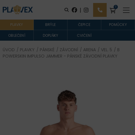
0
|
PLAVKY
BRÝLE
ČEPICE
POMŮCKY
OBLEČENÍ
DOPLŇKY
CVIČENÍ
ÚVOD
/
PLAVKY
/
PÁNSKÉ
/
ZÁVODNÍ
/
ARENA
/
VEL. 5
/ B
POWERSKIN IMPULSO JAMMER - PÁNSKÉ ZÁVODNÍ PLAVKY