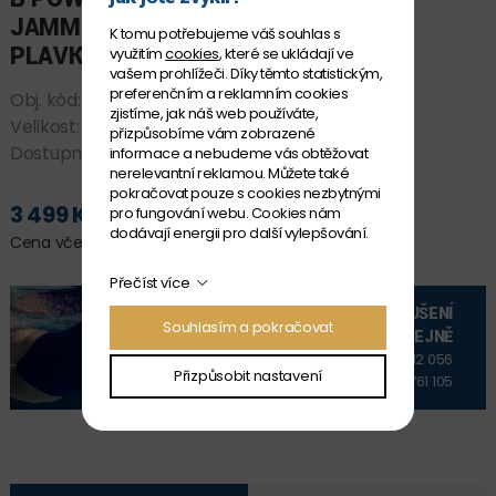
JAMMER - PÁNSKÉ ZÁVODNÍ
K tomu potřebujeme váš souhlas s
PLAVKY
využitím
cookies
, které se ukládají ve
vašem prohlížeči. Díky těmto statistickým,
preferenčním a reklamním cookies
Obj. kód:
*P008607_100 85
zjistíme, jak náš web používáte,
Velikost:
5
přizpůsobíme vám zobrazené
Dostupnost:
SKLADEM
informace a nebudeme vás obtěžovat
nerelevantní reklamou. Můžete také
pokračovat pouze s cookies nezbytnými
3 499 Kč
pro fungování webu. Cookies nám
PŘIDAT DO KOŠÍKU
dodávají energii pro další vylepšování.
Cena včetně DPH
Přečíst více
VYZKOUŠENÍ
Souhlasím a pokračovat
NA PRODEJNĚ
+420 606 912 056
Přizpůsobit nastavení
+420 606 761 105