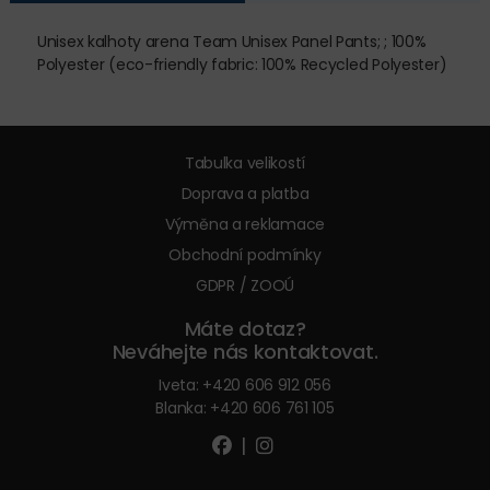
Unisex kalhoty arena Team Unisex Panel Pants; ; 100%
Polyester (eco-friendly fabric: 100% Recycled Polyester)
Tabulka velikostí
Doprava a platba
Výměna a reklamace
Obchodní podmínky
GDPR / ZOOÚ
Máte dotaz?
Neváhejte nás kontaktovat.
Iveta:
+420 606 912 056
Blanka:
+420 606 761 105
|