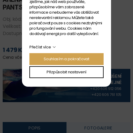
zjistíme, jak náš web používáte,
PANTS
přizpůsobíme vám zobrazené
informace a nebudeme vás obtěžovat
nerelevantní reklamou. Můžete také
Obj. kód:
004910_ 500 L
pokračovat pouze s cookies nezbytnými
Velikost:
L
pro fungování webu. Cookies nám
Dostupnost:
SKLADEM
dodávají energii pro další vylepšování.
Přečíst více
1 479 Kč
PŘIDAT DO KOŠÍKU
Cena včetně DPH
Souhlasím a pokračovat
Přizpůsobit nastavení
VYZKOUŠENÍ
NA PRODEJNĚ
+420 606 912 056
+420 606 761 105
POPIS
FOTOGALERIE