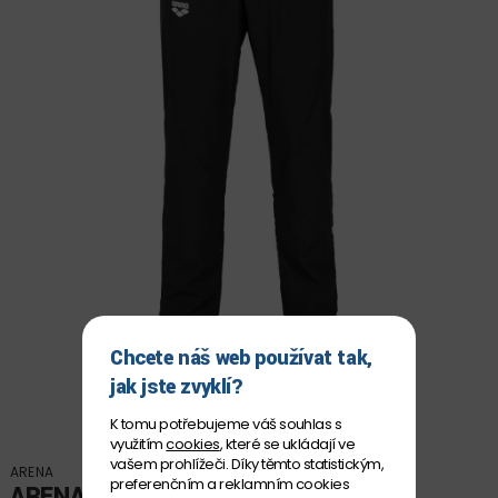
Chcete náš web používat tak,
jak jste zvyklí?
K tomu potřebujeme váš souhlas s
využitím
cookies
, které se ukládají ve
vašem prohlížeči. Díky těmto statistickým,
ARENA
preferenčním a reklamním cookies
ARENA TEAM UNISEX PANEL