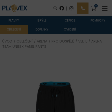
0
|
PLAVKY
BRÝLE
ČEPICE
POMŮCKY
OBLEČENÍ
DOPLŇKY
CVIČENÍ
ÚVOD
/
OBLEČENÍ
/
ARENA
/
PRO DOSPĚLÉ
/
VEL. L
/ ARENA
TEAM UNISEX PANEL PANTS