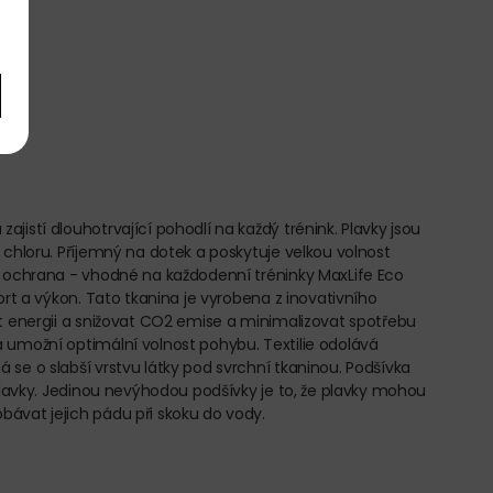
istí dlouhotrvající pohodlí na každý trénink. Plavky jsou
 chloru. Příjemný na dotek a poskytuje velkou volnost
UV ochrana - vhodné na každodenní tréninky MaxLife Eco
rt a výkon. Tato tkanina je vyrobena z inovativního
it energii a snižovat CO2 emise a minimalizovat spotřebu
 umožní optimální volnost pohybu. Textilie odolává
se o slabší vrstvu látky pod svrchní tkaninou. Podšívka
plavky. Jedinou nevýhodou podšívky je to, že plavky mohou
ávat jejich pádu při skoku do vody.