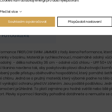
Cookies nám dodávají energii pro další vylepšování.
Přečíst více
Souhlasím a pokračovat
Přizpůsobit nastavení
FOTOGALERIE
rformance FIREFLOW SWIM JAMMER z řady Arena Performance, která zaj
ninky v bazénu. Materiál je rychleschnoucí, maximálně odolný vůči
 odolný. - délka nohavičky 36 cm - odolné vůči chloru - UPF 50+ 
í tkanina navržena tak, aby poskytovala plavci dlouhotrvající komfo
vyrobený podle přístupu oběhového hospodářství, který pomáhá šetř
chlóru. Jedná se o pružný materiál, který výborně padne na tělo a
vynikající ochranu před UV zářením. Jsou podšité podšívkou. Jedná 
o namočení průhledné. To platí zejména pro hodně světlé nebo bílé 
rt. Plavky si pomocí tkaničky pohodlně dotáhnete a nemusíte se ob