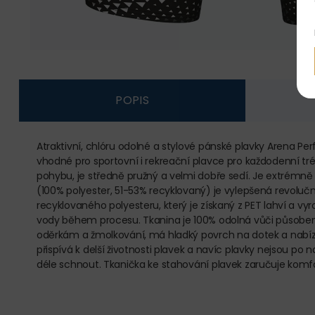
POPIS
Atraktivní, chlóru odolné a stylové pánské plavky Arena Pe
vhodné pro sportovní i rekreační plavce pro každodenní tré
pohybu, je středně pružný a velmi dobře sedí. Je extrémně
(100% polyester, 51-53% recyklovaný) je vylepšená revolučn
recyklovaného polyesteru, který je získaný z PET lahví a 
vody během procesu. Tkanina je 100% odolná vůči působení 
oděrkám a žmolkování, má hladký povrch na dotek a nabízí 
přispívá k delší životnosti plavek a navíc plavky nejsou p
déle schnout. Tkanička ke stahování plavek zaručuje komfo