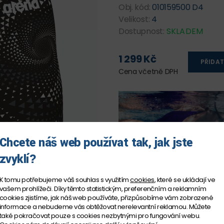
Obj. kód:
010159500 D4
Velikost:
4
Dostupnost:
SKLADEM
1 299 Kč
PŘIDAT
Cena včetně DPH
Chcete náš web používat tak, jak jste
zvyklí?
K tomu potřebujeme váš souhlas s využitím
cookies
, které se ukládají ve
vašem prohlížeči. Díky těmto statistickým, preferenčním a reklamním
cookies zjistíme, jak náš web používáte, přizpůsobíme vám zobrazené
informace a nebudeme vás obtěžovat nerelevantní reklamou. Můžete
také pokračovat pouze s cookies nezbytnými pro fungování webu.