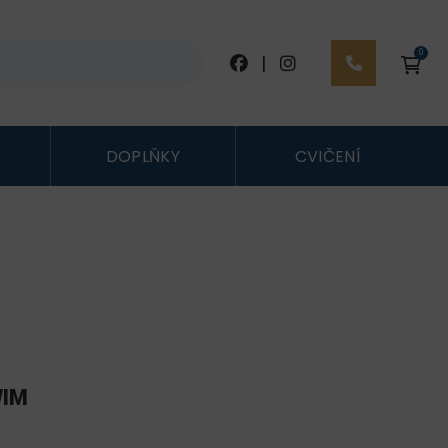
0
|
DOPLŇKY
CVIČENÍ
WIM