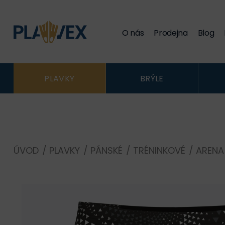
O nás
Prodejna
Blog
PLAVKY
BRÝLE
ÚVOD
/
PLAVKY
/
PÁNSKÉ
/
TRÉNINKOVÉ
/
ARENA