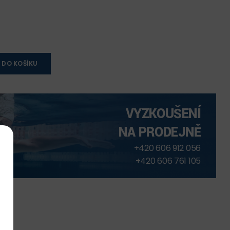
 DO KOŠÍKU
VYZKOUŠENÍ
NA PRODEJNĚ
+420 606 912 056
+420 606 761 105